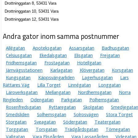
Karl Peter Olsson
Drottninggatan 8, 53431 Vara
0512-12665
Drottninggatan 10, 53431 Vara
Drottninggatan 5, 53431 Vara
Drottninggatan 12, 53431 Vara
Vara Sparköp AB
Hans Marcus Fredrik Ahlberg
Andra gator inom samma postnummer
0512-10083
Drottninggatan 7, 53431 Vara
Allégatan
Apoteksgatan
Assarsgatan
Badhusgatan
Celsiusgatan
Ekedalsgatan
Elisgatan
Frejgatan
Fridhemsgatan
Frostagatan
Hotellgatan
Järnvägsstationen
Karlagatan
Klövergatan
Korsgatan
Kungsgatan
Käppsvängarliden
Lagerhusgatan
Lars
Rättares Väg
Lilla Torget
Linnégatan
Longgatan
Läroverksgatan
Mellangatan
Nordhemsgatan
Norra
Ringleden
Odengatan
Parkgatan
Polhemsgatan
Rosenfredsgatan
Ryttaregatan
Skolgatan
Smedjegata
Smedsliden
Solhemsgatan
Solrosvägen
Stora Torget
Storgatan
Sveagatan
Södergatan
Teatergatan
Torggatan
Torsgatan
Trädgårdsgatan
Törnegatan
Vallgatan
Vara Elisgården
Vara Lassagården
Videgatan