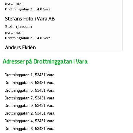
0512-33023
Drottninggatan 2, 53431 Vara
Stefans Foto i Vara AB
Stefan Jansson
0512-33440
Drottninggatan 2, 53431 Vara
Anders Ekdén
Drottninggatan 2 Lgh 1101, 53431 Vara
Adresser på Drottninggatan i Vara
Food & Nightlife i Nossebro AB
Drottninggatan 1, 53431 Vara
Karl Peter Olsson
Drottninggatan 3, 53431 Vara
0512-51440
Drottninggatan 5, 53431 Vara
Drottninggatan 5, 53431 Vara
Food & Nightlife i Vara AB
Drottninggatan 7, 53431 Vara
Karl Peter Olsson
Drottninggatan 9, 53431 Vara
0512-12665
Drottninggatan 2, 53431 Vara
Drottninggatan 5, 53431 Vara
Drottninggatan 4, 53431 Vara
PO's Fastigheter och Lokaler i Västsverige AB
Drottninggatan 6, 53431 Vara