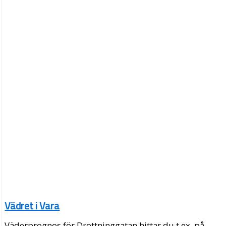
Vädret i Vara
Väderprognos för Drottninggatan hittar du t.ex. på