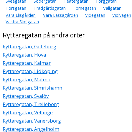
Sveagatan
Södergatan
Teatergatan
Torggatan
Torsgatan
Trädgårdsgatan
Törnegatan
Vallgatan
Vara Elisgården
Vara Lassagården
Videgatan
Violvägen
Västra Skolgatan
Ryttaregatan på andra orter
Ryttaregatan, Göteborg
Ryttaregatan, Hova
Ryttaregatan, Kalmar
Ryttaregatan, Lidköping
Ryttaregatan, Malmö
Ryttaregatan, Simrishamn
Ryttaregatan, Svalöv
Ryttaregatan, Trelleborg
Ryttaregatan, Vellinge
Ryttaregatan, Vänersborg
Ryttaregatan, Ängelholm