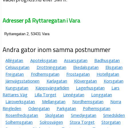
Adresser på Ryttaregatan i Vara
Ryttaregatan 2, 53431 Vara
Andra gator inom samma postnummer
Allégatan
Apoteksgatan
Assarsgatan
Badhusgatan
Celsiusgatan
Drottninggatan
Ekedalsgatan
Elisgatan
Frejgatan
Fridhemsgatan
Frostagatan
Hotellgatan
Järnvägsstationen
Karlagatan
Klövergatan
Korsgatan
Kungsgatan
Käppsvängarliden
Lagerhusgatan
Lars
Rättares Väg
Lilla Torget
Linnégatan
Longgatan
Läroverksgatan
Mellangatan
Nordhemsgatan
Norra
Ringleden
Odengatan
Parkgatan
Polhemsgatan
Rosenfredsgatan
Skolgatan
Smedjegatan
Smedsliden
Solhemsgatan
Solrosvägen
Stora Torget
Storgatan