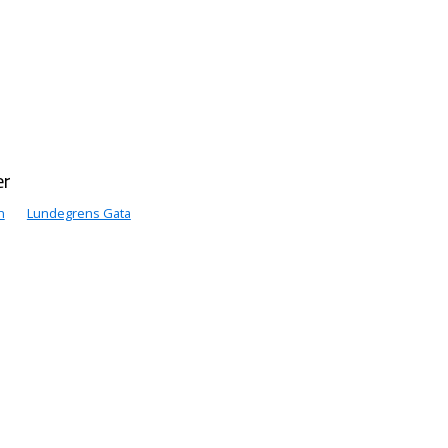
er
n
Lundegrens Gata