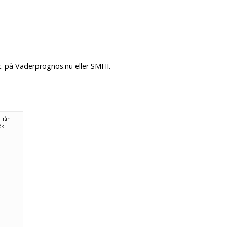
x. på Väderprognos.nu eller SMHI.
 från
ök