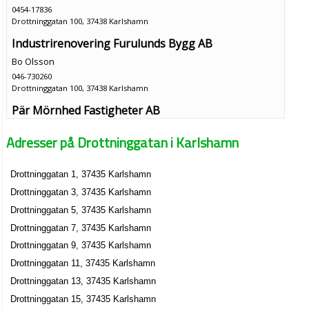
0454-17836
Drottninggatan 100, 37438 Karlshamn
Industrirenovering Furulunds Bygg AB
Bo Olsson
046-730260
Drottninggatan 100, 37438 Karlshamn
Pär Mörnhed Fastigheter AB
Pär Martin Mörnhed
Adresser på Drottninggatan i Karlshamn
0454-15110
Drottninggatan 100, 37438 Karlshamn
Drottninggatan 1, 37435 Karlshamn
Port Hotel AB
Drottninggatan 3, 37435 Karlshamn
Per Anders Roland Börjesson
0454-14220
Drottninggatan 5, 37435 Karlshamn
Drottninggatan 102-104, 37438 Karlshamn
Drottninggatan 7, 37435 Karlshamn
Port Hotel Houses & Apartments AB
Drottninggatan 9, 37435 Karlshamn
Per Anders Roland Börjesson
Drottninggatan 11, 37435 Karlshamn
0454-14220
Drottninggatan 13, 37435 Karlshamn
Drottninggatan 102-104, 37438 Karlshamn
Drottninggatan 15, 37435 Karlshamn