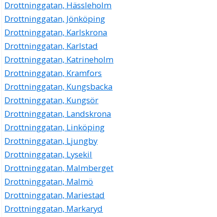
Drottninggatan, Hässleholm
Forgotten Key AB
Drottninggatan, Jönköping
Robin Karl Erik Hjelte
Drottninggatan, Karlskrona
Drottninggatan 5, 37435 Karlshamn
Drottninggatan, Karlstad
Drottninggatan, Katrineholm
Nodais AB
Drottninggatan, Kramfors
Per Ola Clemedtson
Drottninggatan, Kungsbacka
0709-710883
Drottninggatan 5, 37435 Karlshamn
Drottninggatan, Kungsör
Noumenon Games AB
Drottninggatan, Landskrona
Mikael Sebastian Karlsson
Drottninggatan, Linköping
Drottninggatan 5, 37435 Karlshamn
Drottninggatan, Ljungby
Drottninggatan, Lysekil
Svensk Avfallsrådgivning AB
Drottninggatan, Malmberget
Hans Peter Johansson
0454-572998
Drottninggatan, Malmö
Drottninggatan 5, 37435 Karlshamn
Drottninggatan, Mariestad
Naturlig Hudvård i Karlshamn KB
Drottninggatan, Markaryd
0454-84477