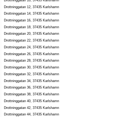
Drottninggatan 10, 37435 Karlshamn
Rolf Erik Pärlhem
Drottninggatan 12, 37435 Karlshamn
0454-19611
Drottninggatan 14, 37435 Karlshamn
Drottninggatan 22, 37435 Karlshamn
Drottninggatan 16, 37435 Karlshamn
Mats Jönsson För Garveriet
Drottninggatan 18, 37435 Karlshamn
Drottninggatan 26, 37435 Karlshamn
Drottninggatan 20, 37435 Karlshamn
Albertsberg Business Consulting & Development
Drottninggatan 22, 37435 Karlshamn
AB
Drottninggatan 24, 37435 Karlshamn
Drottninggatan 26, 37435 Karlshamn
Lars Magnus Larsson
0454-304051
Drottninggatan 28, 37435 Karlshamn
Drottninggatan 26, 37435 Karlshamn
Drottninggatan 30, 37435 Karlshamn
Albertsberg Invest AB
Drottninggatan 32, 37435 Karlshamn
Lars Magnus Larsson
Drottninggatan 34, 37435 Karlshamn
0454-304051
Drottninggatan 36, 37435 Karlshamn
Drottninggatan 26, 37435 Karlshamn
Drottninggatan 38, 37435 Karlshamn
Ståhlberg Redovisning AB
Drottninggatan 40, 37435 Karlshamn
Magnus Filip Ståhlberg
Drottninggatan 42, 37435 Karlshamn
0454-14322
Drottninggatan 44, 37435 Karlshamn
Drottninggatan 26, 37435 Karlshamn