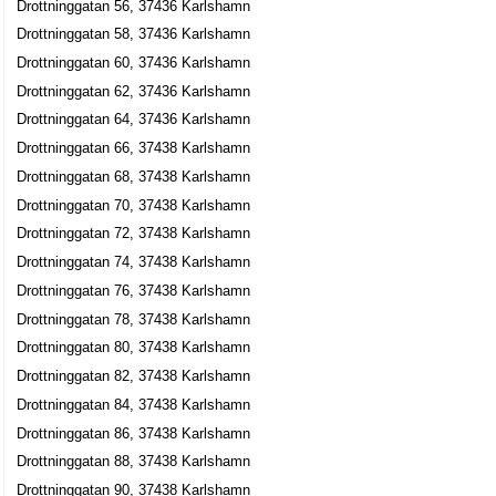
Drottninggatan 56, 37436 Karlshamn
Drottninggatan 58, 37436 Karlshamn
Tandläkare Oskar Lovén AB
Drottninggatan 60, 37436 Karlshamn
Frans Oskar Lovén
Drottninggatan 62, 37436 Karlshamn
0454-13395
Drottninggatan 40, 37435 Karlshamn
Drottninggatan 64, 37436 Karlshamn
Bengt Ragnar Ågren
Drottninggatan 66, 37438 Karlshamn
070-5882261
Drottninggatan 68, 37438 Karlshamn
Drottninggatan 40 Lgh 1202, 37435 Karlshamn
Drottninggatan 70, 37438 Karlshamn
Revisionsbyrån Andersson & Co i Karlshamn AB
Drottninggatan 72, 37438 Karlshamn
Jan Christer Persson
Drottninggatan 74, 37438 Karlshamn
0454-33300
Drottninggatan 76, 37438 Karlshamn
Drottninggatan 40-42, 37435 Karlshamn
Drottninggatan 78, 37438 Karlshamn
Ylvas Presentbod
Drottninggatan 80, 37438 Karlshamn
Pia Ylva Monika Fristedt
Drottninggatan 82, 37438 Karlshamn
0454-10616
Drottninggatan 84, 37438 Karlshamn
Drottninggatan 41, 37435 Karlshamn
Drottninggatan 86, 37438 Karlshamn
Flora City Tillaeus AB
Drottninggatan 88, 37438 Karlshamn
Eva Jennie Tillaeus
Drottninggatan 90, 37438 Karlshamn
0454-31100