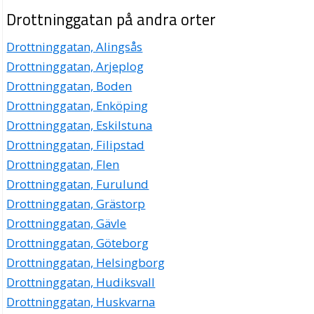
Drottninggatan 47, 37436 Karlshamn
Drottninggatan på andra orter
Svennes Kemtvätt HB
Drottninggatan, Alingsås
0454-15266
Drottninggatan 48, 37435 Karlshamn
Drottninggatan, Arjeplog
Paulsson,Lennart M.Fl.
Drottninggatan, Boden
Drottninggatan 49, 37436 Karlshamn
Drottninggatan, Enköping
Drottninggatan, Eskilstuna
12 O'clock Studios AB
Drottninggatan, Filipstad
Victor Johannes Dalqvist
Drottninggatan, Flen
Drottninggatan 5, 37435 Karlshamn
Drottninggatan, Furulund
Appcorn AB
Drottninggatan, Grästorp
Martin Nils Alléus
Drottninggatan, Gävle
Drottninggatan 5, 37435 Karlshamn
Drottninggatan, Göteborg
Drottninggatan, Helsingborg
Coastalbyte AB
Drottninggatan, Hudiksvall
Johan Marcus Kellner
Drottninggatan, Huskvarna
Drottninggatan 5, 37435 Karlshamn