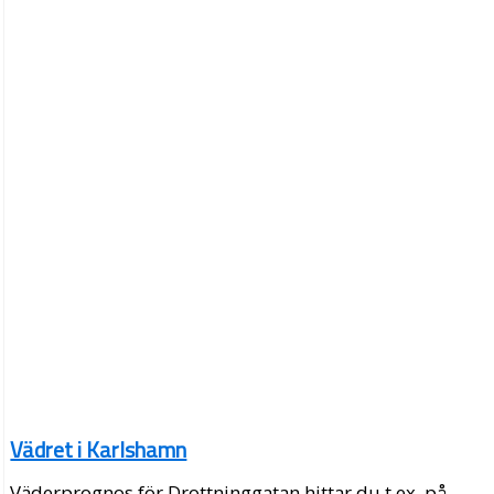
Vädret i Karlshamn
Väderprognos för Drottninggatan hittar du t.ex. på