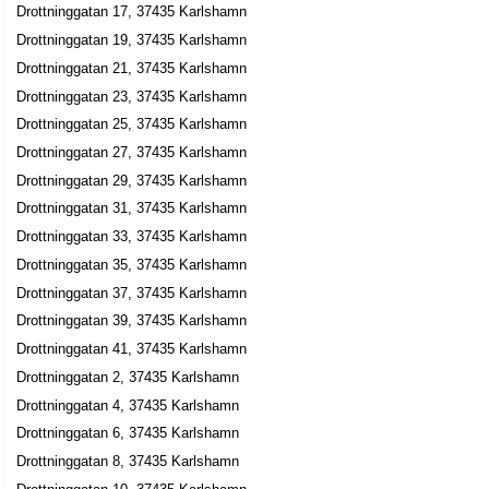
Filial till K/S Retail Vaxjo Sverige, Danmark
Drottninggatan 17, 37435 Karlshamn
Drottninggatan 103, 37438 Karlshamn
Drottninggatan 19, 37435 Karlshamn
Drottninggatan 21, 37435 Karlshamn
Dahla Gardin- & Mattaffär i Karlshamn AB
Drottninggatan 23, 37435 Karlshamn
Bo Karlsson
Drottninggatan 25, 37435 Karlshamn
0454-12686
Drottninggatan 106, 37438 Karlshamn
Drottninggatan 27, 37435 Karlshamn
Drottninggatan 29, 37435 Karlshamn
Nattljus i Carlshamn
Drottninggatan 31, 37435 Karlshamn
Ingrid Marianne Fristedt
Drottninggatan 33, 37435 Karlshamn
0454-17553
Drottninggatan 18 Lgh 1001, 37435 Karlshamn
Drottninggatan 35, 37435 Karlshamn
Eva Ekelund
Drottninggatan 37, 37435 Karlshamn
0454-10407
Drottninggatan 39, 37435 Karlshamn
Drottninggatan 19 C, 37435 Karlshamn
Drottninggatan 41, 37435 Karlshamn
Kejo tjänster
Drottninggatan 2, 37435 Karlshamn
Lars Kenneth Stefan Johnsson
Drottninggatan 4, 37435 Karlshamn
0454-84115
Drottninggatan 6, 37435 Karlshamn
Drottninggatan 20 Lgh 1101, 37435 Karlshamn
Drottninggatan 8, 37435 Karlshamn
S & Q Speed and Quality AB