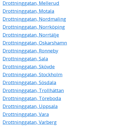
Drottninggatan, Mellerud
Drottninggatan 50, 37435 Karlshamn
Drottninggatan, Motala
Allaround Tours Aktiebolag ATA
Drottninggatan, Nordmaling
Rut Kristina Borgh
0454-39600
Drottninggatan, Norrköping
Drottninggatan 50, 37435 Karlshamn
Drottninggatan, Norrtälje
Flaggen Hälsokost i Blekinge AB
Drottninggatan, Oskarshamn
Gun Ingegärd Nilsson
Drottninggatan, Ronneby
0454-84477
Drottninggatan, Sala
Drottninggatan 50, 37435 Karlshamn
Drottninggatan, Skövde
Ann-Marie Lind Bornéus
Drottninggatan 50 Lgh 1102, 37435 Karlshamn
Drottninggatan, Stockholm
Drottninggatan, Sösdala
Drottninggatan, Trollhättan
Drottninggatan, Töreboda
Drottninggatan, Uppsala
Drottninggatan, Vara
Drottninggatan, Varberg