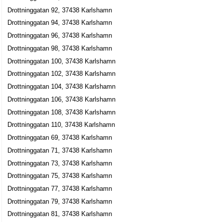
Drottninggatan 41, 37435 Karlshamn
Drottninggatan 92, 37438 Karlshamn
Marzec Enterprise HB
Drottninggatan 94, 37438 Karlshamn
Drottninggatan 42, 37435 Karlshamn
Drottninggatan 96, 37438 Karlshamn
Drottninggatan 98, 37438 Karlshamn
Onset Paintball HB
Drottninggatan 100, 37438 Karlshamn
0470-47203
Drottninggatan 102, 37438 Karlshamn
Drottninggatan 42, 37435 Karlshamn
Drottninggatan 104, 37438 Karlshamn
Carlshamns Specialistklinik AB
Drottninggatan 106, 37438 Karlshamn
Kjell Åke Paradis
Drottninggatan 108, 37438 Karlshamn
0454-16676
Drottninggatan 110, 37438 Karlshamn
Drottninggatan 42, 37435 Karlshamn
Drottninggatan 69, 37438 Karlshamn
CSK Invest AB
Drottninggatan 71, 37438 Karlshamn
Kjell Åke Paradis
Drottninggatan 73, 37438 Karlshamn
Drottninggatan 42, 37435 Karlshamn
Drottninggatan 75, 37438 Karlshamn
Drottninggatan 77, 37438 Karlshamn
Karlshamns Zoologiska AB
Drottninggatan 79, 37438 Karlshamn
Mats Rickard Kullberg
Drottninggatan 81, 37438 Karlshamn
0454-18290