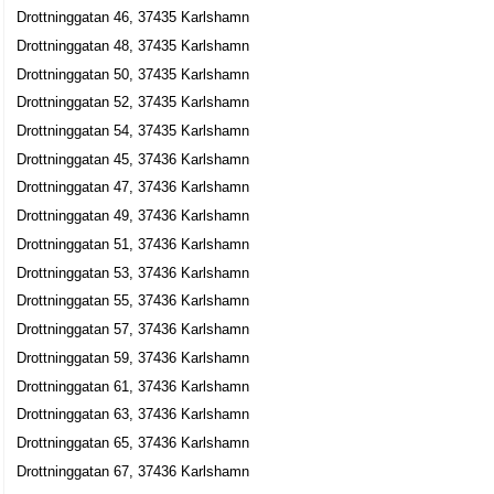
Drottninggatan 46, 37435 Karlshamn
Unap AB
Drottninggatan 48, 37435 Karlshamn
Esa Matti Niemi
Drottninggatan 50, 37435 Karlshamn
0454-84992
Drottninggatan 26, 37435 Karlshamn
Drottninggatan 52, 37435 Karlshamn
Drottninggatan 54, 37435 Karlshamn
Inreda i Karlshamn AB
Drottninggatan 45, 37436 Karlshamn
Per Henrik Ifwarsson
Drottninggatan 47, 37436 Karlshamn
0454-18714
Drottninggatan 37, 37435 Karlshamn
Drottninggatan 49, 37436 Karlshamn
Blekinge Ishockeyförbund
Drottninggatan 51, 37436 Karlshamn
0454-84922
Drottninggatan 53, 37436 Karlshamn
Drottninggatan 38, 37435 Karlshamn
Drottninggatan 55, 37436 Karlshamn
Folke Bagewitz Tandvård AB
Drottninggatan 57, 37436 Karlshamn
Lars-Folke Sigfrid Bagewitz
Drottninggatan 59, 37436 Karlshamn
0454-13395
Drottninggatan 61, 37436 Karlshamn
Drottninggatan 40, 37435 Karlshamn
Drottninggatan 63, 37436 Karlshamn
Lovéns Tandvård AB
Drottninggatan 65, 37436 Karlshamn
Frans Oskar Lovén
Drottninggatan 67, 37436 Karlshamn
Drottninggatan 40, 37435 Karlshamn