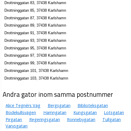
Drottninggatan 44, 37435 Karlshamn
Drottninggatan 83, 37438 Karlshamn
Garment i Karlshamn AB
Drottninggatan 85, 37438 Karlshamn
Claes Per Gunder Rosenqvist
Drottninggatan 87, 37438 Karlshamn
0454-88442
Drottninggatan 89, 37438 Karlshamn
Drottninggatan 45, 37436 Karlshamn
Drottninggatan 91, 37438 Karlshamn
Marina Kebab & Hamburgerbar HB
Drottninggatan 93, 37438 Karlshamn
0454-10097
Drottninggatan 95, 37438 Karlshamn
Drottninggatan 47, 37436 Karlshamn
Drottninggatan 97, 37438 Karlshamn
Ahlqvist & Co i Karlshamn AB
Drottninggatan 99, 37438 Karlshamn
Björn Paul Broman
Drottninggatan 101, 37438 Karlshamn
0454-15420
Drottninggatan 103, 37438 Karlshamn
Drottninggatan 47, 37436 Karlshamn
AL-Kafill AB
Andra gator inom samma postnummer
Mohammad Amin Salem Farhani
0454-10097
Alice Tegnérs Väg
Bergsgatan
Biblioteksgatan
Drottninggatan 47, 37436 Karlshamn
Bodekullsvägen
Hamngatan
Kungsgatan
Lotsgatan
Sporttema Sverige AB
Pirgatan
Regeringsgatan
Ronnebygatan
Tullgatan
Pierre Ove Jörgen Robért
Varvsgatan
0454-10920