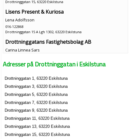
Drottninggatan 15, 63220 Eskilstuna
Lisens Present & Kuriosa
Lena Adolfsson
016-122868
Drottninggatan 15 A Lgh 1302, 63220 Eskilstuna
Drottninggatans Fastighetsbolag AB
Carina Linnea Sars
016-108850
Adresser på Drottninggatan i Eskilstuna
Drottninggatan 15 B, 63220 Eskilstuna
Sars & Pettersson Fastighetsaktiebolag
Drottninggatan 1, 63220 Eskilstuna
Carina Linnea Sars
Drottninggatan 3, 63220 Eskilstuna
Drottninggatan 15 B, 63220 Eskilstuna
Drottninggatan 5, 63220 Eskilstuna
Isaks Trafikskola
Drottninggatan 7, 63220 Eskilstuna
Khalid Ishak
Drottninggatan 9, 63220 Eskilstuna
016-515141
Drottninggatan 11, 63220 Eskilstuna
Drottninggatan 15 B 1tr, 63220 Eskilstuna
Drottninggatan 13, 63220 Eskilstuna
Trycksaksbyrån i Sörmland AB
Drottninggatan 15, 63220 Eskilstuna