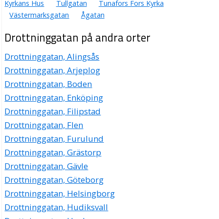
Kyrkans Hus
Tullgatan
Tunafors Fors Kyrka
SYSteam Mälardalen AB
Västermarksgatan
Ågatan
Peter Mathias Dyberg
016-429000
Drottninggatan på andra orter
Drottninggatan 16 B, 63220 Eskilstuna
SYSteam Health & Care Sweden AB
Drottninggatan, Alingsås
Anna Ylva Elisabeth Hennig
Drottninggatan, Arjeplog
016-429006
Drottninggatan, Boden
Drottninggatan 16b, 63220 Eskilstuna
Drottninggatan, Enköping
Hår Salongen Virveln HB
Drottninggatan, Filipstad
016-126660
Drottninggatan 18, 63220 Eskilstuna
Drottninggatan, Flen
Macbeth HB
Drottninggatan, Furulund
016-134299
Drottninggatan, Grästorp
Drottninggatan 18, 63220 Eskilstuna
Drottninggatan, Gävle
AB Legoknektarna
Drottninggatan, Göteborg
Lars Agne Ulrik Agneson
Drottninggatan, Helsingborg
Drottninggatan 18, 63220 Eskilstuna
Drottninggatan, Hudiksvall
Dödskalle AB