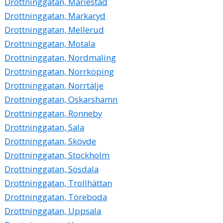
Drottninggatan, Mariestad
Drottninggatan 4 2 Tr, 63220 Eskilstuna
Drottninggatan, Markaryd
Digit Bygg & Interiör HB
Drottninggatan, Mellerud
Drottninggatan 8, 63220 Eskilstuna
Drottninggatan, Motala
E Jonsson Mäklarbyrå i Eskilstuna AB
Drottninggatan, Nordmaling
Eva Margareta Jonsson
Drottninggatan, Norrköping
Drottninggatan 8, 63220 Eskilstuna
Drottninggatan, Norrtälje
Drottninggatan, Oskarshamn
Guldklimpen Underkläder AB
Drottninggatan, Ronneby
Eva Marie Oskarsson
Drottninggatan, Sala
016-122104
Drottninggatan 8, 63220 Eskilstuna
Drottninggatan, Skövde
Jessilou Fashion AB
Drottninggatan, Stockholm
Eva Marie Oskarsson
Drottninggatan, Sösdala
Drottninggatan 8, 63220 Eskilstuna
Drottninggatan, Trollhättan
Drottninggatan, Töreboda
4 Klippare - Annikas Frisering HB
Drottninggatan, Uppsala
Barbara Fried
016-121283