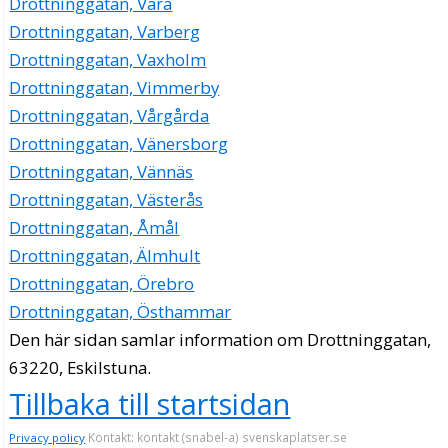
Drottninggatan, Vara
Drottninggatan 9, 63220 Eskilstuna
Drottninggatan, Varberg
Rekarne Plaza AB
Drottninggatan, Vaxholm
Hishmat Sultani
Drottninggatan, Vimmerby
016-150000
Drottninggatan 9, 63220 Eskilstuna
Drottninggatan, Vårgårda
Drottninggatan, Vänersborg
Drottninggatan, Vännäs
Drottninggatan, Västerås
Drottninggatan, Åmål
Drottninggatan, Älmhult
Drottninggatan, Örebro
Drottninggatan, Östhammar
Den här sidan samlar information om Drottninggatan,
63220, Eskilstuna.
Tillbaka till startsidan
Kontakt: kontakt (snabel-a) svenskaplatser.se
Privacy policy