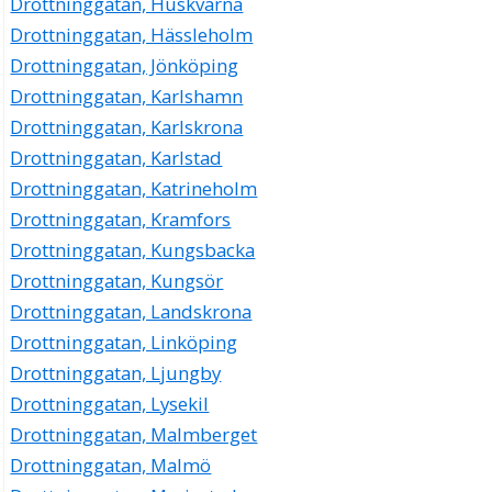
Drottninggatan, Huskvarna
Adam Nicklas Berg
Drottninggatan, Hässleholm
016-153859
Drottninggatan, Jönköping
Drottninggatan 4, 63220 Eskilstuna
Drottninggatan, Karlshamn
King Of NothinG AB
Drottninggatan, Karlskrona
Adam Nicklas Berg
Drottninggatan, Karlstad
016-153859
Drottninggatan 4, 63220 Eskilstuna
Drottninggatan, Katrineholm
PPA Bolagen AB
Drottninggatan, Kramfors
Inger Anna-Lena Lindberg Andersson
Drottninggatan, Kungsbacka
016-482290
Drottninggatan, Kungsör
Drottninggatan 4, 63220 Eskilstuna
Drottninggatan, Landskrona
TREJENT AB
Drottninggatan, Linköping
Inger Anna-Lena Lindberg Andersson
Drottninggatan, Ljungby
016-512233
Drottninggatan 4, 63220 Eskilstuna
Drottninggatan, Lysekil
RTM Business Partner AB
Drottninggatan, Malmberget
Per Rickard Kristofer Åsbäcken
Drottninggatan, Malmö
016-140018