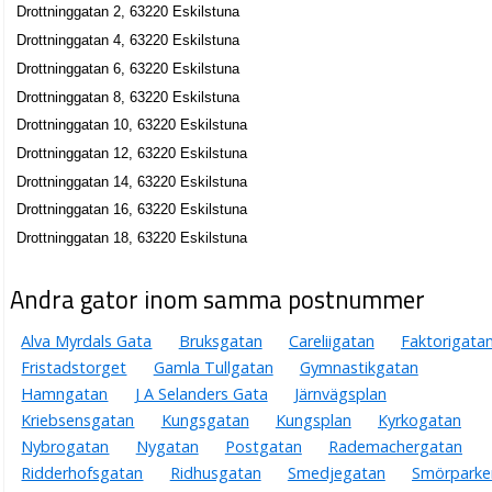
Percy Lennart Hagberg
Drottninggatan 2, 63220 Eskilstuna
016-138330
Drottninggatan 4, 63220 Eskilstuna
Drottninggatan 16, 63220 Eskilstuna
Drottninggatan 6, 63220 Eskilstuna
iCess AB
Drottninggatan 8, 63220 Eskilstuna
Lina Sofia Nilsson
Drottninggatan 10, 63220 Eskilstuna
016-5519034
Drottninggatan 16 B, 63220 Eskilstuna
Drottninggatan 12, 63220 Eskilstuna
Drottninggatan 14, 63220 Eskilstuna
iCess Finans AB
Drottninggatan 16, 63220 Eskilstuna
Per Anders Skogsberg
Drottninggatan 18, 63220 Eskilstuna
Drottninggatan 16 B, 63220 Eskilstuna
Andra gator inom samma postnummer
SYSteam Datakonsult i Mälardalen AB
Peter Mathias Dyberg
Alva Myrdals Gata
Bruksgatan
Careliigatan
Faktorigata
016-429000
Fristadstorget
Gamla Tullgatan
Gymnastikgatan
Drottninggatan 16 B, 63220 Eskilstuna
Hamngatan
J A Selanders Gata
Järnvägsplan
SYSteam Medical System AB
Kriebsensgatan
Kungsgatan
Kungsplan
Kyrkogatan
Lars Christer Blomstrand
Nybrogatan
Nygatan
Postgatan
Rademachergatan
016-429000
Ridderhofsgatan
Ridhusgatan
Smedjegatan
Smörparke
Drottninggatan 16 B, 63220 Eskilstuna