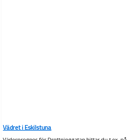
Vädret i Eskilstuna
Väderprognos för Drottninggatan hittar du t.ex. på