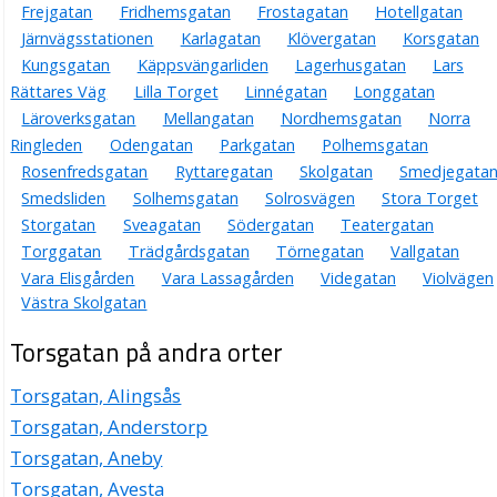
Frejgatan
Fridhemsgatan
Frostagatan
Hotellgatan
Järnvägsstationen
Karlagatan
Klövergatan
Korsgatan
Kungsgatan
Käppsvängarliden
Lagerhusgatan
Lars
Rättares Väg
Lilla Torget
Linnégatan
Longgatan
Läroverksgatan
Mellangatan
Nordhemsgatan
Norra
Ringleden
Odengatan
Parkgatan
Polhemsgatan
Rosenfredsgatan
Ryttaregatan
Skolgatan
Smedjegata
Smedsliden
Solhemsgatan
Solrosvägen
Stora Torget
Storgatan
Sveagatan
Södergatan
Teatergatan
Torggatan
Trädgårdsgatan
Törnegatan
Vallgatan
Vara Elisgården
Vara Lassagården
Videgatan
Violvägen
Västra Skolgatan
Torsgatan på andra orter
Torsgatan, Alingsås
Torsgatan, Anderstorp
Torsgatan, Aneby
Torsgatan, Avesta