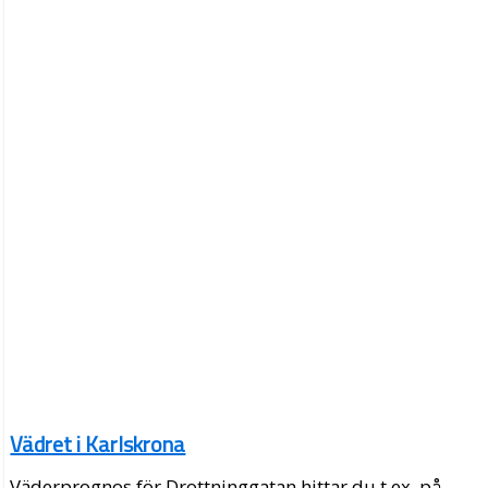
Vädret i Karlskrona
Väderprognos för Drottninggatan hittar du t.ex. på