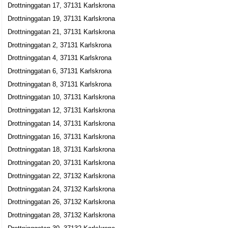
Drottninggatan 17, 37131 Karlskrona
Drottninggatan 14 B, 37131 Karlskrona
Drottninggatan 19, 37131 Karlskrona
Bestajl HB
Drottninggatan 21, 37131 Karlskrona
Drottninggatan 14 B, 37131 Karlskrona
Drottninggatan 2, 37131 Karlskrona
Drottninggatan 4, 37131 Karlskrona
Roland Hultgren Konsultation HB
Drottninggatan 6, 37131 Karlskrona
0455-25505
Drottninggatan 14 B, 37131 Karlskrona
Drottninggatan 8, 37131 Karlskrona
Bodelsson Consulting AB
Drottninggatan 10, 37131 Karlskrona
Drottninggatan 12, 37131 Karlskrona
Karin Margareta Hansson
0455-18481
Drottninggatan 14, 37131 Karlskrona
Drottninggatan 14 B, 37131 Karlskrona
Drottninggatan 16, 37131 Karlskrona
Psykologhuset i Karlskrona HB
Drottninggatan 18, 37131 Karlskrona
Lars-Erik Lavesson
Drottninggatan 20, 37131 Karlskrona
Drottninggatan 15, 37131 Karlskrona
Drottninggatan 22, 37132 Karlskrona
Drottninggatan 24, 37132 Karlskrona
Blåningsmåla Idrottsförening
Drottninggatan 26, 37132 Karlskrona
0455-10150
Drottninggatan 28, 37132 Karlskrona
Drottninggatan 15, 37131 Karlskrona