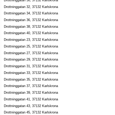
Drottninggatan 30, 37132 Karlskrona
Corazonah AB
Drottninggatan 32, 37132 Karlskrona
Nils Andreas Hansson
Drottninggatan 34, 37132 Karlskrona
Drottninggatan 17, 37131 Karlskrona
Drottninggatan 36, 37132 Karlskrona
Drottninggatan 38, 37132 Karlskrona
HB PROCOTOR
Drottninggatan 40, 37132 Karlskrona
0455-24045
Drottninggatan 2, 37131 Karlskrona
Drottninggatan 23, 37132 Karlskrona
Arena Restaurang & Pizzeria KB
Drottninggatan 25, 37132 Karlskrona
0455-22072
Drottninggatan 27, 37132 Karlskrona
Drottninggatan 21, 37131 Karlskrona
Drottninggatan 29, 37132 Karlskrona
Salong Queensway HB
Drottninggatan 31, 37132 Karlskrona
0455-13191
Drottninggatan 33, 37132 Karlskrona
Drottninggatan 21 A, 37131 Karlskrona
Drottninggatan 35, 37132 Karlskrona
Johan Ekblad Ljudkonsult
Drottninggatan 37, 37132 Karlskrona
Johan Gustav Ekblad
Drottninggatan 39, 37132 Karlskrona
Drottninggatan 21 C Lgh 1205, 37131 Karlskrona
Drottninggatan 41, 37132 Karlskrona
Drottninggatan 43, 37132 Karlskrona
Arne Ivarsson
Drottninggatan 45, 37132 Karlskrona
Drottninggatan 27 Lgh 1001, 37132 Karlskrona