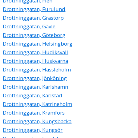
Drottninggatan, Flen
Peter Håkansson
Drottninggatan, Furulund
0455-13061
Drottninggatan, Grästorp
Drottninggatan 55 Lgh 1401, 37133 Karlskrona
Drottninggatan, Gävle
Drottninggatan, Göteborg
Drottninggatan, Helsingborg
Drottninggatan, Hudiksvall
Drottninggatan, Huskvarna
Drottninggatan, Hässleholm
Drottninggatan, Jönköping
Drottninggatan, Karlshamn
Drottninggatan, Karlstad
Drottninggatan, Katrineholm
Drottninggatan, Kramfors
Drottninggatan, Kungsbacka
Drottninggatan, Kungsör