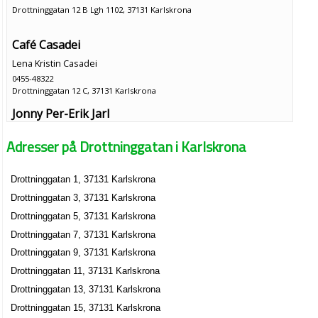
Drottninggatan 12 B Lgh 1102, 37131 Karlskrona
Café Casadei
Lena Kristin Casadei
0455-48322
Drottninggatan 12 C, 37131 Karlskrona
Jonny Per-Erik Jarl
Drottninggatan 14 A Lgh 1101, 37131 Karlskrona
Adresser på Drottninggatan i Karlskrona
Hubert Fredrik Philip Von Platen
Drottninggatan 1, 37131 Karlskrona
0455-14939
Drottninggatan 14 A Lgh 1402, 37131 Karlskrona
Drottninggatan 3, 37131 Karlskrona
NBR Konsult
Drottninggatan 5, 37131 Karlskrona
Nils-Bertil Resebo
Drottninggatan 7, 37131 Karlskrona
0455-56136
Drottninggatan 9, 37131 Karlskrona
Drottninggatan 14 A Lgh 1501, 37131 Karlskrona
Drottninggatan 11, 37131 Karlskrona
AND Advertising
Drottninggatan 13, 37131 Karlskrona
Bengt Mathias Victor Andersson
Drottninggatan 15, 37131 Karlskrona
0455-17163