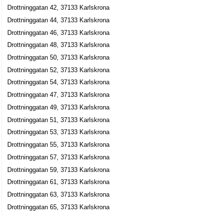
Drottninggatan 42, 37133 Karlskrona
AB Gängletorp
Drottninggatan 44, 37133 Karlskrona
Drottninggatan 46, 37133 Karlskrona
Klaes Göran Åkesson
0455-19670
Drottninggatan 48, 37133 Karlskrona
Drottninggatan 29 A, 37132 Karlskrona
Drottninggatan 50, 37133 Karlskrona
Frimurarelogernas I Karlskrona Ekon Direktorium
Drottninggatan 52, 37133 Karlskrona
0455-10375
Drottninggatan 54, 37133 Karlskrona
Drottninggatan 32, 37132 Karlskrona
Drottninggatan 47, 37133 Karlskrona
Karlskrona-Trossö Vandrarhem AB
Drottninggatan 49, 37133 Karlskrona
Siv Ann-Christin Petersson
Drottninggatan 51, 37133 Karlskrona
0455-10020
Drottninggatan 53, 37133 Karlskrona
Drottninggatan 41 A, 37132 Karlskrona
Drottninggatan 55, 37133 Karlskrona
Jan Peter Gunnar Gustavsson
Drottninggatan 57, 37133 Karlskrona
0455-23321
Drottninggatan 42 B Lgh 1304, 37133 Karlskrona
Drottninggatan 59, 37133 Karlskrona
Drottninggatan 61, 37133 Karlskrona
Substirling HB
Drottninggatan 63, 37133 Karlskrona
Magnus Kjell Erik Lindstedt
Drottninggatan 65, 37133 Karlskrona
Drottninggatan 42a, 37133 Karlskrona