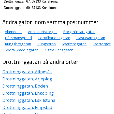
Drottninggatan 67, 37133 Karlskrona
Blekinge Juridiska
Drottninggatan 69, 37133 Karlskrona
Arne Anders Jonas Björngreen
Drottninggatan 44 A Lgh 1101, 37133 Karlskrona
Andra gator inom samma postnummer
Skender Curroja
Alamedan
Amiralitetstorget
Borgmästaregatan
Båtsmansgränd
Fortifikationsgatan
Hästkvarnsgatan
0455-14166
Drottninggatan 45 Lgh 1302, 37132 Karlskrona
Kungsbrogatan
Kungsbron
Sparrensgatan
Stortorget
Kimenius, Martin
Södra Smedjegatan
Östra Prinsgatan
0455-21168
Drottninggatan på andra orter
Drottninggatan 45 Lgh 1402, 37132 Karlskrona
Trossö Trafikskola AB
Drottninggatan, Alingsås
Lars Ragnar Andersson
Drottninggatan, Arjeplog
0455-25568
Drottninggatan, Boden
Drottninggatan 46, 37133 Karlskrona
Drottninggatan, Enköping
Tinba Interiör AB
Drottninggatan, Eskilstuna
Bengt Ingvar Tage Axelsson
0455-615550
Drottninggatan, Filipstad
Drottninggatan 53, 37133 Karlskrona