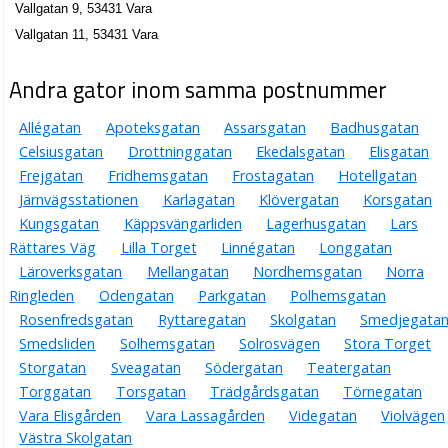
Vallgatan 9, 53431 Vara
Vallgatan 11, 53431 Vara
Andra gator inom samma postnummer
Allégatan
Apoteksgatan
Assarsgatan
Badhusgatan
Celsiusgatan
Drottninggatan
Ekedalsgatan
Elisgatan
Frejgatan
Fridhemsgatan
Frostagatan
Hotellgatan
Järnvägsstationen
Karlagatan
Klövergatan
Korsgatan
Kungsgatan
Käppsvängarliden
Lagerhusgatan
Lars
Rättares Väg
Lilla Torget
Linnégatan
Longgatan
Läroverksgatan
Mellangatan
Nordhemsgatan
Norra
Ringleden
Odengatan
Parkgatan
Polhemsgatan
Rosenfredsgatan
Ryttaregatan
Skolgatan
Smedjegata
Smedsliden
Solhemsgatan
Solrosvägen
Stora Torget
Storgatan
Sveagatan
Södergatan
Teatergatan
Torggatan
Torsgatan
Trädgårdsgatan
Törnegatan
Vara Elisgården
Vara Lassagården
Videgatan
Violvägen
Västra Skolgatan