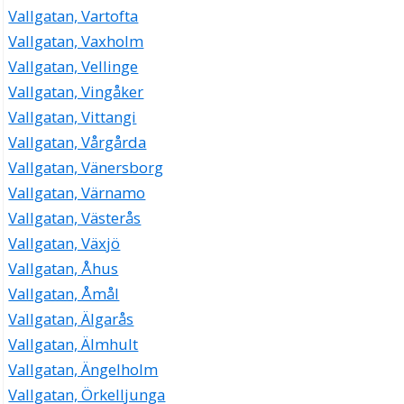
Vallgatan, Vartofta
Vallgatan, Vaxholm
Vallgatan, Vellinge
Vallgatan, Vingåker
Vallgatan, Vittangi
Vallgatan, Vårgårda
Vallgatan, Vänersborg
Vallgatan, Värnamo
Vallgatan, Västerås
Vallgatan, Växjö
Vallgatan, Åhus
Vallgatan, Åmål
Vallgatan, Älgarås
Vallgatan, Älmhult
Vallgatan, Ängelholm
Vallgatan, Örkelljunga