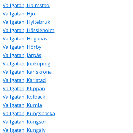
Vallgatan, Halmstad
Vallgatan, Hjo
Vallgatan, Hyltebruk
Vallgatan, Hässleholm
Vallgatan, Höganäs
Vallgatan, Hörby
Vallgatan, Järpås
Vallgatan, Jönköping
Vallgatan, Karlskrona
Vallgatan, Karlstad
Vallgatan, Klippan
Vallgatan, Kolbäck
Vallgatan, Kumla
Vallgatan, Kungsbacka
Vallgatan, Kungsör
Vallgatan, Kungälv