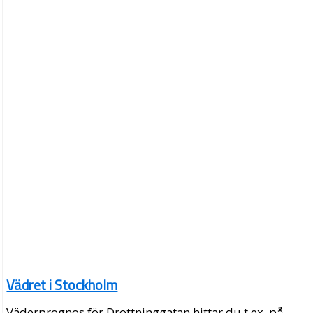
Vädret i Stockholm
Väderprognos för Drottninggatan hittar du t.ex. på