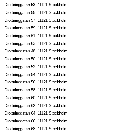
Drottninggatan 53, 11121 Stockholm
08-204058
Drottninggatan 102, 11160 Stockholm
Drottninggatan 55, 11121 Stockholm
Drottninggatan 57, 11121 Stockholm
Hans Waldaeus Anläggning AB
Drottninggatan 59, 11121 Stockholm
Hans Arne Waldaeus
Drottninggatan 61, 11121 Stockholm
08-4114911
Drottninggatan 102, 11160 Stockholm
Drottninggatan 63, 11121 Stockholm
Kafé Esaias AB
Drottninggatan 48, 11121 Stockholm
Karl Arvid Joakim Gävert
Drottninggatan 50, 11121 Stockholm
Drottninggatan 102, 11160 Stockholm
Drottninggatan 52, 11121 Stockholm
Drottninggatan 54, 11121 Stockholm
Restaurang Underbar på Drottninggatan AB
Drottninggatan 56, 11121 Stockholm
Anneli Aho Kasomelke
Drottninggatan 58, 11121 Stockholm
08-101116
Drottninggatan 60, 11121 Stockholm
Drottninggatan 102, 11160 Stockholm
Drottninggatan 62, 11121 Stockholm
Weop AB
Drottninggatan 64, 11121 Stockholm
John Börje Daniels
Drottninggatan 66, 11121 Stockholm
Drottninggatan 102 2 Tr, 11160 Stockholm
Drottninggatan 68, 11121 Stockholm