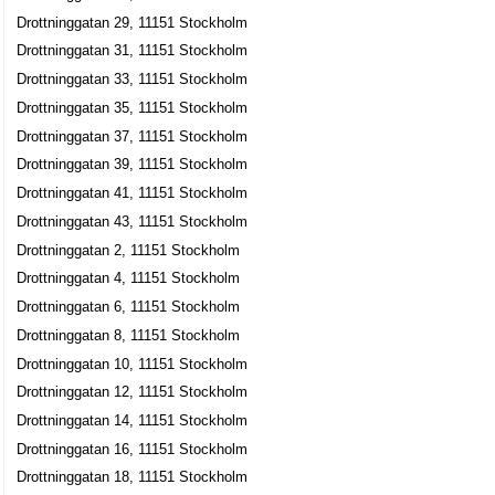
Svensk Värdepapperisering HB
Drottninggatan 29, 11151 Stockholm
08-6784300
Drottninggatan 31, 11151 Stockholm
Drottninggatan 104, 11160 Stockholm
Drottninggatan 33, 11151 Stockholm
Bodelius Sweden AB
Drottninggatan 35, 11151 Stockholm
Per Erik Olle Bodelius
Drottninggatan 37, 11151 Stockholm
08-40015200
Drottninggatan 39, 11151 Stockholm
Drottninggatan 104, 11160 Stockholm
Drottninggatan 41, 11151 Stockholm
Cloud Connected Sweden AB
Drottninggatan 43, 11151 Stockholm
Magnus Johan Kjellén
Drottninggatan 2, 11151 Stockholm
08-51805950
Drottninggatan 4, 11151 Stockholm
Drottninggatan 104, 11160 Stockholm
Drottninggatan 6, 11151 Stockholm
Drottninggatans Päls AB
Drottninggatan 8, 11151 Stockholm
Torsti Nikolas Kivi
Drottninggatan 10, 11151 Stockholm
08-206904
Drottninggatan 104, 11160 Stockholm
Drottninggatan 12, 11151 Stockholm
Jakebox AB
Drottninggatan 14, 11151 Stockholm
Drottninggatan 16, 11151 Stockholm
Lars Jakob Skarin
08-6796050
Drottninggatan 18, 11151 Stockholm
Drottninggatan 104, 11160 Stockholm