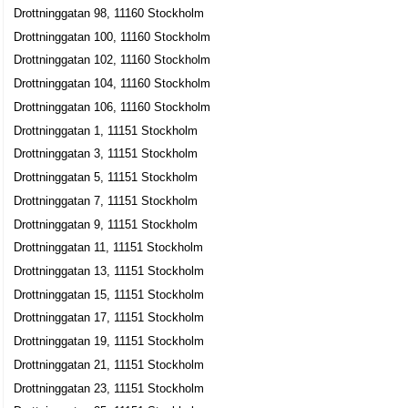
Claes Robert Julander
Drottninggatan 98, 11160 Stockholm
08-7361000
Drottninggatan 100, 11160 Stockholm
Drottninggatan 108, 11360 Stockholm
Drottninggatan 102, 11160 Stockholm
Threeip AB
Drottninggatan 104, 11160 Stockholm
Björn-Olof David Isberg
Drottninggatan 106, 11160 Stockholm
08-55112200
Drottninggatan 1, 11151 Stockholm
Drottninggatan 108, 11360 Stockholm
Drottninggatan 3, 11151 Stockholm
Trossa AB
Drottninggatan 5, 11151 Stockholm
Karin Mia Barkland
Drottninggatan 7, 11151 Stockholm
08-306080
Drottninggatan 108, 11360 Stockholm
Drottninggatan 9, 11151 Stockholm
Extend Media Sales Stockholm AB
Drottninggatan 11, 11151 Stockholm
Lars Magnus Jakobsson
Drottninggatan 13, 11151 Stockholm
Drottninggatan 108 4tr, 11360 Stockholm
Drottninggatan 15, 11151 Stockholm
Drottninggatan 17, 11151 Stockholm
Michael Hallbert LjusDesign AB
Drottninggatan 19, 11151 Stockholm
Johan Michael Hallbert
Drottninggatan 21, 11151 Stockholm
08-6562250
Drottninggatan 23, 11151 Stockholm
Drottninggatan 108 Gårdshuset, 11360 Stockholm