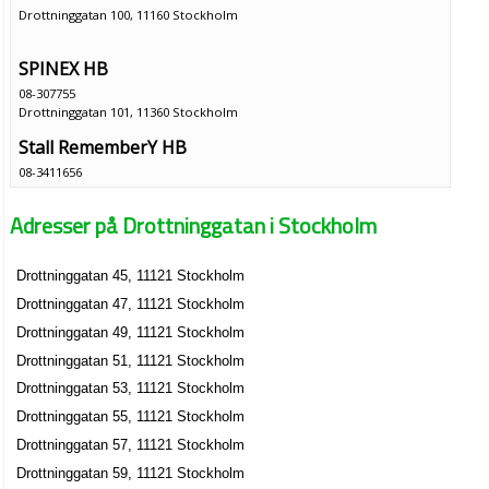
Drottninggatan 100, 11160 Stockholm
SPINEX HB
08-307755
Drottninggatan 101, 11360 Stockholm
Stall RememberY HB
08-3411656
Drottninggatan 101, 11360 Stockholm
Adresser på Drottninggatan i Stockholm
Enija AB
Badr Bourdouane
Drottninggatan 45, 11121 Stockholm
08-4407330
Drottninggatan 101, 11360 Stockholm
Drottninggatan 47, 11121 Stockholm
karamel AB
Drottninggatan 49, 11121 Stockholm
Carl Johan Mikael Rhedin
Drottninggatan 51, 11121 Stockholm
Drottninggatan 101, 11360 Stockholm
Drottninggatan 53, 11121 Stockholm
Drottninggatan 55, 11121 Stockholm
Livia Care AB
Drottninggatan 57, 11121 Stockholm
Zahra Bourdouane Chadly
Drottninggatan 59, 11121 Stockholm
08-52228310