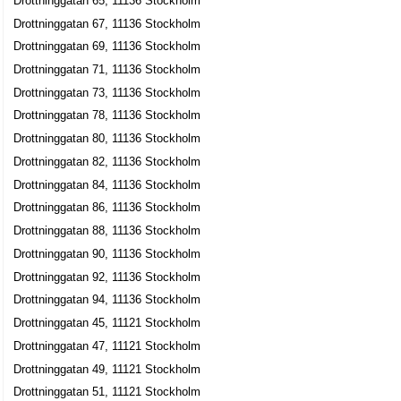
Drottninggatan 65, 11136 Stockholm
08-6130830
Drottninggatan 67, 11136 Stockholm
Drottninggatan 101 2 Tr, 11360 Stockholm
Drottninggatan 69, 11136 Stockholm
Motaghian & Mottaghian Real Estate HB
Drottninggatan 71, 11136 Stockholm
Mehdi Mikael Motaghian
Drottninggatan 73, 11136 Stockholm
Drottninggatan 101 4tr, 11360 Stockholm
Drottninggatan 78, 11136 Stockholm
Livia AB
Drottninggatan 80, 11136 Stockholm
Drottninggatan 82, 11136 Stockholm
Zahra Bourdouane Chadly
08-52 22 83 10
Drottninggatan 84, 11136 Stockholm
Drottninggatan 101 Bv, 11360 Stockholm
Drottninggatan 86, 11136 Stockholm
Arneson, Björn
Drottninggatan 88, 11136 Stockholm
Björn Arne Arneson
Drottninggatan 90, 11136 Stockholm
Drottninggatan 101 Lgh 1204, 11360 Stockholm
Drottninggatan 92, 11136 Stockholm
Drottninggatan 94, 11136 Stockholm
InCoNet
Drottninggatan 45, 11121 Stockholm
Kiano Mottaghian
Drottninggatan 47, 11121 Stockholm
Drottninggatan 101 Lgh 1406, 11360 Stockholm
Drottninggatan 49, 11121 Stockholm
Drottninggatan 51, 11121 Stockholm
Salong Calypso HB