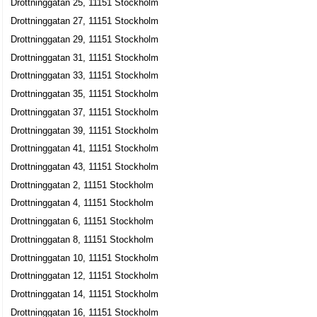
Drottninggatan 25, 11151 Stockholm
Mattias Lindström Music Ent.
Drottninggatan 27, 11151 Stockholm
Mattias Lindström
Drottninggatan 29, 11151 Stockholm
Drottninggatan 110, 11360 Stockholm
Drottninggatan 31, 11151 Stockholm
Drottninggatan 33, 11151 Stockholm
Baseline Publishing HB
Drottninggatan 35, 11151 Stockholm
Drottninggatan 110, 11360 Stockholm
Drottninggatan 37, 11151 Stockholm
Spoonbender HB
Drottninggatan 39, 11151 Stockholm
Drottninggatan 41, 11151 Stockholm
Allan Hugo Henricsson
Drottninggatan 110, 11360 Stockholm
Drottninggatan 43, 11151 Stockholm
Drottninggatan 2, 11151 Stockholm
Hyde's AB
Drottninggatan 4, 11151 Stockholm
Hans David Nilsson
Drottninggatan 6, 11151 Stockholm
Drottninggatan 110, 11360 Stockholm
Drottninggatan 8, 11151 Stockholm
Drottninggatan 10, 11151 Stockholm
Drottninggatan 12, 11151 Stockholm
Drottninggatan 14, 11151 Stockholm
Drottninggatan 16, 11151 Stockholm