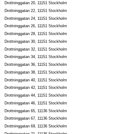
Drottninggatan 20, 11151 Stockholm
SiteScanner Europe AB
Drottninggatan 22, 11151 Stockholm
Per Erik Olle Bodelius
Drottninggatan 24, 11151 Stockholm
08-40015200
Drottninggatan 26, 11151 Stockholm
Drottninggatan 104, 11160 Stockholm
Drottninggatan 28, 11151 Stockholm
Blomqvist & Tham AB
Drottninggatan 30, 11151 Stockholm
Eva Christina Blomqvist
Drottninggatan 32, 11151 Stockholm
Drottninggatan 104 1tr, 11160 Stockholm
Drottninggatan 34, 11151 Stockholm
Drottninggatan 36, 11151 Stockholm
Jur Kand Gerd Tiger
Drottninggatan 38, 11151 Stockholm
Gärd Isabella Tiger Lidholm
Drottninggatan 40, 11151 Stockholm
08-208225
Drottninggatan 104 2tr, 11160 Stockholm
Drottninggatan 42, 11151 Stockholm
Drottninggatan 44, 11151 Stockholm
Information Highway HB
Drottninggatan 46, 11151 Stockholm
Drottninggatan 104 2tr, 11160 Stockholm
Drottninggatan 65, 11136 Stockholm
4321117 Cafers Servicehandel AB
Drottninggatan 67, 11136 Stockholm
Cafer Saygin
Drottninggatan 69, 11136 Stockholm
08-4111655
Drottninggatan 71, 11136 Stockholm