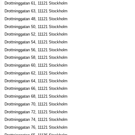
Drottninggatan 61, 11121 Stockholm
Drottninggatan 101, 11360 Stockholm
Drottninggatan 63, 11121 Stockholm
BRF Stjärnfallet 15
Drottninggatan 48, 11121 Stockholm
Gunnar Ingemar Kry
Drottninggatan 50, 11121 Stockholm
Drottninggatan 101, 11360 Stockholm
Drottninggatan 52, 11121 Stockholm
Drottninggatan 54, 11121 Stockholm
Jahaa HB
Drottninggatan 56, 11121 Stockholm
070-5924002
Drottninggatan 101 1 Tr, 11360 Stockholm
Drottninggatan 58, 11121 Stockholm
ID Förvaltning AB
Drottninggatan 60, 11121 Stockholm
Ingvar Fritz Dahlberg
Drottninggatan 62, 11121 Stockholm
08-54588555
Drottninggatan 64, 11121 Stockholm
Drottninggatan 101 6tr, 11360 Stockholm
Drottninggatan 66, 11121 Stockholm
Marita Karle AB
Drottninggatan 68, 11121 Stockholm
Kerstin Gun Marita Karle
Drottninggatan 70, 11121 Stockholm
08-337500
Drottninggatan 72, 11121 Stockholm
Drottninggatan 101 2 Tr, 11360 Stockholm
Drottninggatan 74, 11121 Stockholm
Marita Karle Holding AB
Drottninggatan 76, 11121 Stockholm
Kerstin Gun Marita Karle