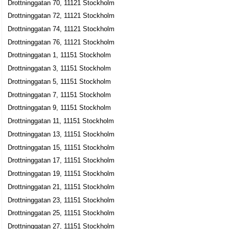
Drottninggatan 70, 11121 Stockholm
Thorsell, Helene Maria
Drottninggatan 72, 11121 Stockholm
08-6111758
Drottninggatan 102 A Lgh 1001, 11160 Stockholm
Drottninggatan 74, 11121 Stockholm
Firma Måns Zelmerlöw
Drottninggatan 76, 11121 Stockholm
Måns Petter Albert Sahlén Zelmerlöw
Drottninggatan 1, 11151 Stockholm
046-128777
Drottninggatan 3, 11151 Stockholm
Drottninggatan 102 A Lgh 1301, 11160 Stockholm
Drottninggatan 5, 11151 Stockholm
Redomus
Drottninggatan 7, 11151 Stockholm
Bo Thomas Norström
Drottninggatan 9, 11151 Stockholm
08-4420970
Drottninggatan 11, 11151 Stockholm
Drottninggatan 102 A Lgh 1303, 11160 Stockholm
Drottninggatan 13, 11151 Stockholm
Diapraxas
Drottninggatan 15, 11151 Stockholm
Ulf Gunnar Rickard Lindgren
Drottninggatan 17, 11151 Stockholm
Drottninggatan 102 B Lgh 1102, 11160 Stockholm
Drottninggatan 19, 11151 Stockholm
Drottninggatan 21, 11151 Stockholm
Circle Of Friends AB
Drottninggatan 23, 11151 Stockholm
Anna Katarina Hedbeck
Drottninggatan 25, 11151 Stockholm
Drottninggatan 102b, 11160 Stockholm
Drottninggatan 27, 11151 Stockholm