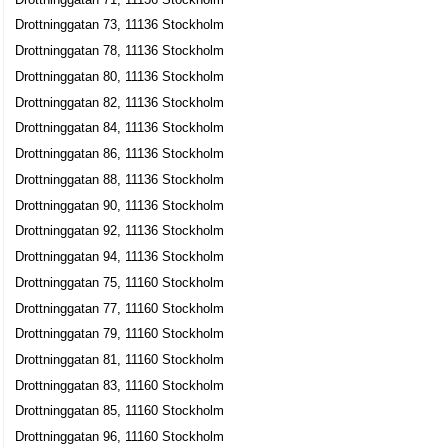
Drottninggatan 106, 11160 Stockholm
Drottninggatan 73, 11136 Stockholm
AdOperator AB
Drottninggatan 78, 11136 Stockholm
John-Christian Eric Eriksson
Drottninggatan 80, 11136 Stockholm
08-58833340
Drottninggatan 82, 11136 Stockholm
Drottninggatan 108, 11360 Stockholm
Drottninggatan 84, 11136 Stockholm
Jayway Stockholm AB
Drottninggatan 86, 11136 Stockholm
Lars Fredrik Andersson Sjögreen
Drottninggatan 88, 11136 Stockholm
040-6023200
Drottninggatan 108, 11360 Stockholm
Drottninggatan 90, 11136 Stockholm
Drottninggatan 92, 11136 Stockholm
JCE Human Resource AB
Drottninggatan 94, 11136 Stockholm
John-Christian Eric Eriksson
Drottninggatan 75, 11160 Stockholm
08-6143200
Drottninggatan 108, 11360 Stockholm
Drottninggatan 77, 11160 Stockholm
Marions Gastro Diner AB
Drottninggatan 79, 11160 Stockholm
Shahram Rahi
Drottninggatan 81, 11160 Stockholm
08-54611000
Drottninggatan 83, 11160 Stockholm
Drottninggatan 108, 11360 Stockholm
Drottninggatan 85, 11160 Stockholm
Mediamätning i Skandinavien MMS AB
Drottninggatan 96, 11160 Stockholm