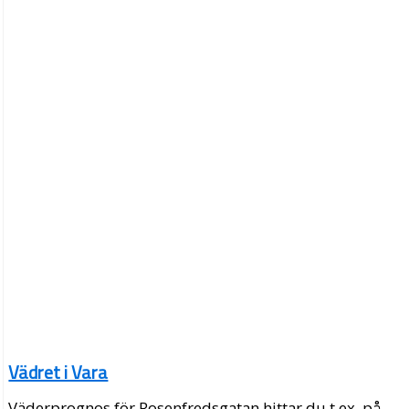
Vädret i Vara
Väderprognos för Rosenfredsgatan hittar du t.ex. på