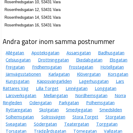
Rosenfredsgatan 10, 53431 Vara
Rosenfredsgatan 12, 53431 Vara
Rosenfredsgatan 14, 53431 Vara
Rosenfredsgatan 16, 53431 Vara
Andra gator inom samma postnummer
Allégatan
Apoteksgatan
Assarsgatan
Badhusgatan
Celsiusgatan
Drottninggatan
Ekedalsgatan
Elisgatan
Frejgatan
Fridhemsgatan
Frostagatan
Hotellgatan
Järnvägsstationen
Karlagatan
Klövergatan
Korsgatan
Kungsgatan
Käppsvängarliden
Lagerhusgatan
Lars
Rättares Väg
Lilla Torget
Linnégatan
Longgatan
Läroverksgatan
Mellangatan
Nordhemsgatan
Norra
Ringleden
Odengatan
Parkgatan
Polhemsgatan
Ryttaregatan
Skolgatan
Smedjegatan
Smedsliden
Solhemsgatan
Solrosvägen
Stora Torget
Storgatan
Sveagatan
Södergatan
Teatergatan
Torggatan
Torsgatan
Trädgårdsgatan
Törnegatan
Vallgatan