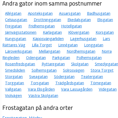
Andra gator inom samma postnummer
Allégatan
Apoteksgatan
Assarsgatan
Badhusgatan
Celsiusgatan
Drottninggatan
Ekedalsgatan
Elisgatan
Frejgatan
Fridhemsgatan
Hotellgatan
Järnvägsstationen
Karlagatan
Klövergatan
Korsgatan
Kungsgatan
Käppsvängarliden
Lagerhusgatan
Lars
Rättares Väg
Lilla Torget
Linnégatan
Longgatan
Läroverksgatan
Mellangatan
Nordhemsgatan
Norra
Ringleden
Odengatan
Parkgatan
Polhemsgatan
Rosenfredsgatan
Ryttaregatan
Skolgatan
Smedjegata
Smedsliden
Solhemsgatan
Solrosvägen
Stora Torget
Storgatan
Sveagatan
Södergatan
Teatergatan
Torggatan
Torsgatan
Trädgårdsgatan
Törnegatan
Vallgatan
Vara Elisgården
Vara Lassagården
Videgatan
Violvägen
Västra Skolgatan
Frostagatan på andra orter
Frostagatan, Hörby