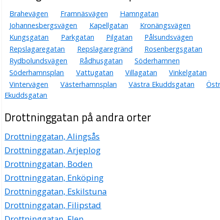
Brahevägen
Framnäsvägen
Hamngatan
Johannesbergsvägen
Kapellgatan
Kronängsvägen
Kungsgatan
Parkgatan
Pilgatan
Pålsundsvägen
Repslagaregatan
Repslagaregränd
Rosenbergsgatan
Rydbolundsvägen
Rådhusgatan
Söderhamnen
Söderhamnsplan
Vattugatan
Villagatan
Vinkelgatan
Vintervägen
Västerhamnsplan
Västra Ekuddsgatan
Öst
Ekuddsgatan
Drottninggatan på andra orter
Drottninggatan, Alingsås
Drottninggatan, Arjeplog
Drottninggatan, Boden
Drottninggatan, Enköping
Drottninggatan, Eskilstuna
Drottninggatan, Filipstad
Drottninggatan, Flen