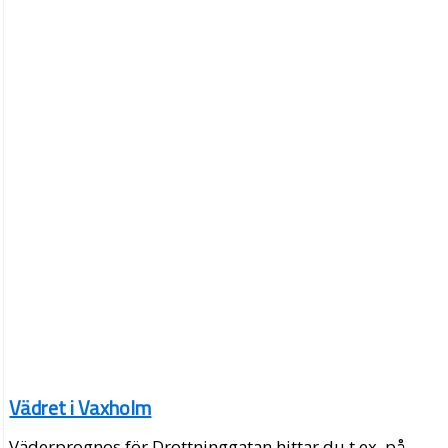
Vädret i Vaxholm
Väderprognos för Drottninggatan hittar du t.ex. på