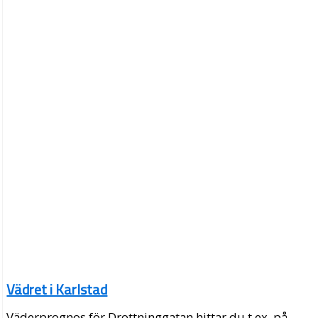
Vädret i Karlstad
Väderprognos för Drottninggatan hittar du t.ex. på