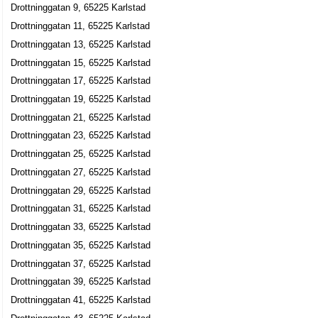
Drottninggatan 9, 65225 Karlstad
Drottninggatan 11, 65225 Karlstad
Martin och Rickard Holding AB
Drottninggatan 13, 65225 Karlstad
Sven Martin Bergvall
Drottninggatan 15, 65225 Karlstad
Drottninggatan 10, 65225 Karlstad
Drottninggatan 17, 65225 Karlstad
Drottninggatan 19, 65225 Karlstad
Matwing AB
Drottninggatan 21, 65225 Karlstad
Peter Enok Wingqvist
Drottninggatan 23, 65225 Karlstad
Drottninggatan 10, 65225 Karlstad
Drottninggatan 25, 65225 Karlstad
Pewing AB
Drottninggatan 27, 65225 Karlstad
Peter Enok Wingqvist
Drottninggatan 29, 65225 Karlstad
Drottninggatan 10, 65225 Karlstad
Drottninggatan 31, 65225 Karlstad
Drottninggatan 33, 65225 Karlstad
Solsta Ekonomihotell AB
Drottninggatan 35, 65225 Karlstad
Klas Kenneth Skog
Drottninggatan 37, 65225 Karlstad
054-156845
Drottninggatan 39, 65225 Karlstad
Drottninggatan 13, 65225 Karlstad
Drottninggatan 41, 65225 Karlstad
Klemner Studio AB