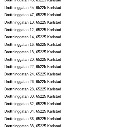
Drottninggatan 43, 65225 Karlstad
Linda Sofia Modin Klemner
Drottninggatan 45, 65225 Karlstad
054-212390
Drottninggatan 47, 65225 Karlstad
Drottninggatan 13 3tr, 65225 Karlstad
Drottninggatan 10, 65225 Karlstad
Akazia Trend AB
Drottninggatan 12, 65225 Karlstad
Inger Elisabet Ängeflod
Drottninggatan 14, 65225 Karlstad
054-150270
Drottninggatan 14, 65225 Karlstad
Drottninggatan 16, 65225 Karlstad
EmmaWill AB
Drottninggatan 18, 65225 Karlstad
Drottninggatan 20, 65225 Karlstad
Ulla Karin Maria Nätterdal
Drottninggatan 15, 65225 Karlstad
Drottninggatan 22, 65225 Karlstad
Drottninggatan 24, 65225 Karlstad
Odd Design AB
Drottninggatan 26, 65225 Karlstad
Karin Ann-Sofie Odd
Drottninggatan 28, 65225 Karlstad
054-151518
Drottninggatan 30, 65225 Karlstad
Drottninggatan 15, 65225 Karlstad
Drottninggatan 32, 65225 Karlstad
Allmat i Karlstad
Drottninggatan 34, 65225 Karlstad
Ezel Mangal
Drottninggatan 36, 65225 Karlstad
Drottninggatan 17 3 Tr, 65225 Karlstad
Drottninggatan 38, 65225 Karlstad