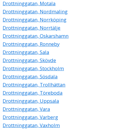
054-293426
Drottninggatan, Motala
Drottninggatan 21, 65225 Karlstad
Drottninggatan, Nordmaling
Annika Bergfjord AB
Drottninggatan, Norrköping
Annika Kristina Bergfjord
Drottninggatan, Norrtälje
054-187300
Drottninggatan 21, 65225 Karlstad
Drottninggatan, Oskarshamn
Centrum Karlstad Utveckling AB
Drottninggatan, Ronneby
Thomas Torsten Bergqvist
Drottninggatan, Sala
054-157560
Drottninggatan, Skövde
Drottninggatan 21, 65225 Karlstad
Drottninggatan, Stockholm
Eiendomsvekst i Wärmland 2 AB
Drottninggatan, Sösdala
054-293434
Drottninggatan 21, 65225 Karlstad
Drottninggatan, Trollhättan
Drottninggatan, Töreboda
Eiendomsvekst i Wärmland 3 AB
054-293426
Drottninggatan, Uppsala
Drottninggatan 21, 65225 Karlstad
Drottninggatan, Vara
Eiendomsvekst i Wärmland AB
Drottninggatan, Varberg
054-293434
Drottninggatan, Vaxholm
Drottninggatan 21, 65225 Karlstad