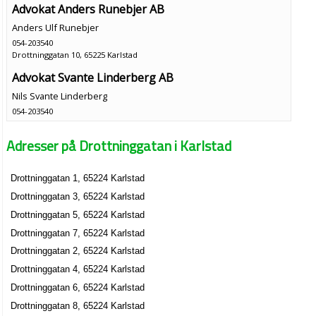
Advokat Anders Runebjer AB
Anders Ulf Runebjer
054-203540
Drottninggatan 10, 65225 Karlstad
Advokat Svante Linderberg AB
Nils Svante Linderberg
054-203540
Drottninggatan 10, 65225 Karlstad
Adresser på Drottninggatan i Karlstad
Advokatfirman Olinge AB
Gunde Sven Ingvar Olinge
Drottninggatan 1, 65224 Karlstad
054-203540
Drottninggatan 10, 65225 Karlstad
Drottninggatan 3, 65224 Karlstad
Bobutiken i Karlstad AB
Drottninggatan 5, 65224 Karlstad
Peter Enok Wingqvist
Drottninggatan 7, 65224 Karlstad
054-211000
Drottninggatan 2, 65224 Karlstad
Drottninggatan 10, 65225 Karlstad
Drottninggatan 4, 65224 Karlstad
Hamwing AB
Drottninggatan 6, 65224 Karlstad
Peter Enok Wingqvist
Drottninggatan 8, 65224 Karlstad
Drottninggatan 10, 65225 Karlstad