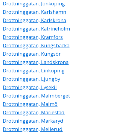
Peter Gullberg
Drottninggatan, Jönköping
054-212835
Drottninggatan, Karlshamn
Drottninggatan 20, 65225 Karlstad
Drottninggatan, Karlskrona
STUDIO 1 HB
Drottninggatan, Katrineholm
Drottninggatan 21, 65224 Karlstad
Drottninggatan, Kramfors
KB Almeta
Drottninggatan, Kungsbacka
054-293426
Drottninggatan, Kungsör
Drottninggatan 21, 65225 Karlstad
Drottninggatan, Landskrona
KB Kilsfreden 4
Drottninggatan, Linköping
054-293426
Drottninggatan 21, 65225 Karlstad
Drottninggatan, Ljungby
KB Sannerud 2:95
Drottninggatan, Lysekil
054-140100
Drottninggatan, Malmberget
Drottninggatan 21, 65225 Karlstad
Drottninggatan, Malmö
Koppersberg 2 KB
Drottninggatan, Mariestad
054-293426
Drottninggatan 21, 65225 Karlstad
Drottninggatan, Markaryd
Leret i Karlstad KB
Drottninggatan, Mellerud