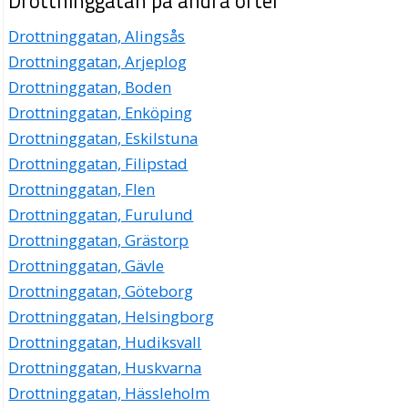
Drottninggatan på andra orter
Drottninggatan 18 Lgh 1301, 65225 Karlstad
Drottninggatan, Alingsås
City Psykiatrin i Karlstad HB
Drottninggatan, Arjeplog
054-214070
Drottninggatan, Boden
Drottninggatan 19, 65225 Karlstad
Drottninggatan, Enköping
Citypraktiken Ankaret AB
Drottninggatan, Eskilstuna
Lars Göran Holmberg
Drottninggatan, Filipstad
054-180412
Drottninggatan 19, 65225 Karlstad
Drottninggatan, Flen
Tandläkare Carin Martin AB
Drottninggatan, Furulund
Carin Gertrud Maria Gunnarsdotter Martin
Drottninggatan, Grästorp
054-1503085
Drottninggatan, Gävle
Drottninggatan 19 1tr, 65225 Karlstad
Drottninggatan, Göteborg
4128390 Sandra och Renée Servicehandel AB
Drottninggatan, Helsingborg
Kristina Sandra Synnöve Karlsson Göransson
Drottninggatan, Hudiksvall
054-217711
Drottninggatan 20, 65225 Karlstad
Drottninggatan, Huskvarna
Greens Foto AB
Drottninggatan, Hässleholm