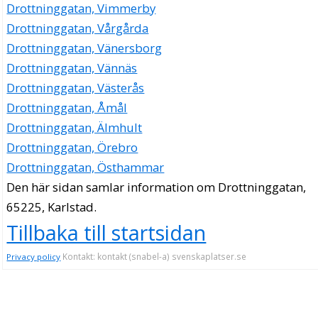
Drottninggatan, Vimmerby
Eiendomsvekst i Wärmland Näring AB
Drottninggatan, Vårgårda
054-293434
Drottninggatan 21, 65225 Karlstad
Drottninggatan, Vänersborg
Handelsfastigheter i Värmland AB
Drottninggatan, Vännäs
054-293426
Drottninggatan, Västerås
Drottninggatan 21, 65225 Karlstad
Drottninggatan, Åmål
Studio 1 AB
Drottninggatan, Älmhult
Carl Rickard Herrman
Drottninggatan, Örebro
Drottninggatan 21, 65224 Karlstad
Drottninggatan, Östhammar
Sundsberg 2:4 AB
Den här sidan samlar information om Drottninggatan,
054-241530
65225, Karlstad.
Drottninggatan 21, 65225 Karlstad
Tillbaka till startsidan
Vackra Vita Interiör i Karlstad AB
Ann Carolin Olsson
Kontakt: kontakt (snabel-a) svenskaplatser.se
Privacy policy
054-101002
Drottninggatan 21, 65225 Karlstad
BRF Ottersbacken 01
Drottninggatan 21, 65225 Karlstad