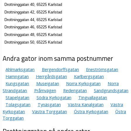
Drottninggatan 40, 65225 Karlstad
JP Spar & Försäkringsservice AB
Drottninggatan 42, 65225 Karlstad
Klas Johan Thorén
Drottninggatan 44, 65225 Karlstad
054-215060
Drottninggatan 18, 65225 Karlstad
Drottninggatan 46, 65225 Karlstad
Prepart AB
Drottninggatan 48, 65225 Karlstad
Drottninggatan 50, 65225 Karlstad
Nils Sture Emanuelsson
Drottninggatan 18, 65225 Karlstad
Andra gator inom samma postnummer
Prepart Holding AB
Ahlmarksgatan
Bergendorffsgatan
Eneströmsgatan
Nils Sture Emanuelsson
Hamngatan
Herrgårdsgatan
Karlbergsgatan
Drottninggatan 18, 65225 Karlstad
Kungsgatan
Museigatan
Norra Kyrkogatan
Norra
Strandgatan
Pråmvägen
Rederigatan
Sandgrundsgatan
Vattentorgets Fastighets AB
Stapelgatan
Södra Kyrkogatan
Tingvallagatan
Nils Sture Emanuelsson
Tolagsgatan
Tynäsgatan
Västra Kanalgatan
Västra
Drottninggatan 18, 65102 Karlstad
Kyrkogatan
Västra Torggatan
Östra Kyrkogatan
Östra
Torggatan
Innovation Studio Agneta Hardner
Nadja Agneta Hardner Krook