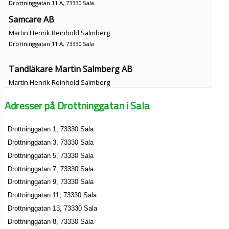
Drottninggatan 11 A, 73330 Sala
Samcare AB
Martin Henrik Reinhold Salmberg
Drottninggatan 11 A, 73330 Sala
Tandläkare Martin Salmberg AB
Martin Henrik Reinhold Salmberg
0224-10600
Adresser på Drottninggatan i Sala
Drottninggatan 11 A, 73330 Sala
N.B. Design AB
Drottninggatan 1, 73330 Sala
Annika Karin Anna Heléne Berglund
Drottninggatan 3, 73330 Sala
0224-29051
Drottninggatan 14 B, 73330 Sala
Drottninggatan 5, 73330 Sala
Drottninggatan 7, 73330 Sala
Drottninggatan 9, 73330 Sala
Drottninggatan 11, 73330 Sala
Drottninggatan 13, 73330 Sala
Drottninggatan 8, 73330 Sala