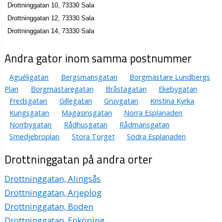
Drottninggatan 10, 73330 Sala
Drottninggatan 12, 73330 Sala
Drottninggatan 14, 73330 Sala
Andra gator inom samma postnummer
Aguéligatan
Bergsmansgatan
Borgmästare Lundbergs
Plan
Borgmästaregatan
Bråstagatan
Ekebygatan
Fredsgatan
Gillegatan
Gruvgatan
Kristina Kyrka
Kungsgatan
Magasinsgatan
Norra Esplanaden
Norrbygatan
Rådhusgatan
Rådmansgatan
Smedjebroplan
Stora Torget
Södra Esplanaden
Drottninggatan på andra orter
Drottninggatan, Alingsås
Drottninggatan, Arjeplog
Drottninggatan, Boden
Drottninggatan, Enköping