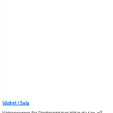
Vädret i Sala
Väderprognos för Drottninggatan hittar du t.ex. på