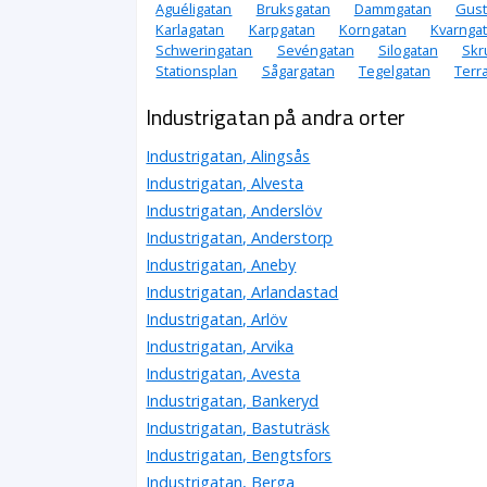
Aguéligatan
Bruksgatan
Dammgatan
Gust
Karlagatan
Karpgatan
Korngatan
Kvarnga
Schweringatan
Sevéngatan
Silogatan
Skr
Stationsplan
Sågargatan
Tegelgatan
Terr
Industrigatan på andra orter
Industrigatan, Alingsås
Industrigatan, Alvesta
Industrigatan, Anderslöv
Industrigatan, Anderstorp
Industrigatan, Aneby
Industrigatan, Arlandastad
Industrigatan, Arlöv
Industrigatan, Arvika
Industrigatan, Avesta
Industrigatan, Bankeryd
Industrigatan, Bastuträsk
Industrigatan, Bengtsfors
Industrigatan, Berga