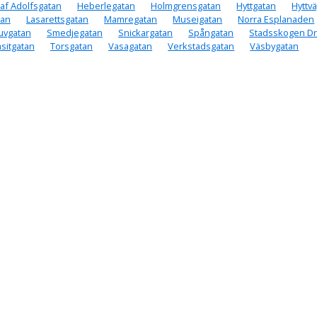
af Adolfsgatan
Heberlegatan
Holmgrensgatan
Hyttgatan
Hyttv
tan
Lasarettsgatan
Mamregatan
Museigatan
Norra Esplanaden
uvgatan
Smedjegatan
Snickargatan
Spångatan
Stadsskogen D
asitgatan
Torsgatan
Vasagatan
Verkstadsgatan
Väsbygatan