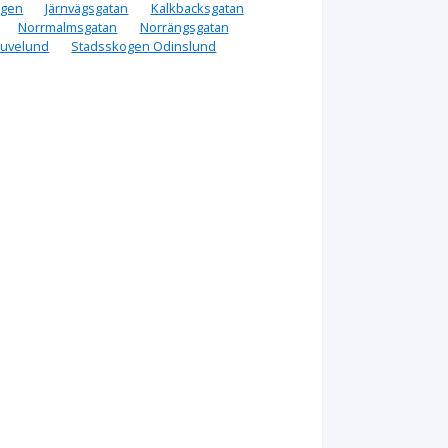
ägen
Järnvägsgatan
Kalkbacksgatan
Norrmalmsgatan
Norrängsgatan
ruvelund
Stadsskogen Odinslund