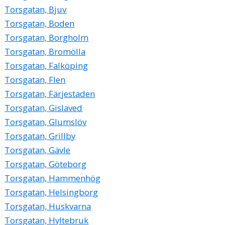
Torsgatan, Bjuv
Torsgatan, Boden
Torsgatan, Borgholm
Torsgatan, Bromölla
Torsgatan, Falköping
Torsgatan, Flen
Torsgatan, Färjestaden
Torsgatan, Gislaved
Torsgatan, Glumslöv
Torsgatan, Grillby
Torsgatan, Gävle
Torsgatan, Göteborg
Torsgatan, Hammenhög
Torsgatan, Helsingborg
Torsgatan, Huskvarna
Torsgatan, Hyltebruk