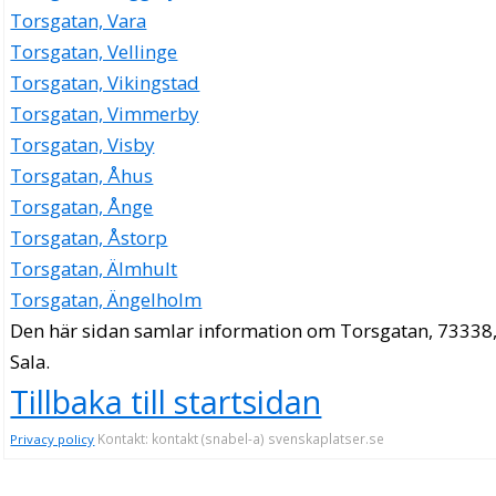
Torsgatan, Vara
Torsgatan, Vellinge
Torsgatan, Vikingstad
Torsgatan, Vimmerby
Torsgatan, Visby
Torsgatan, Åhus
Torsgatan, Ånge
Torsgatan, Åstorp
Torsgatan, Älmhult
Torsgatan, Ängelholm
Den här sidan samlar information om Torsgatan, 73338
Sala.
Tillbaka till startsidan
Kontakt: kontakt (snabel-a) svenskaplatser.se
Privacy policy