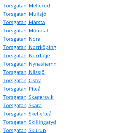
Torsgatan, Mellerud
Torsgatan, Mullsjö
Torsgatan, Märsta
Torsgatan, Mölndal
Torsgatan, Nora
Torsgatan, Norrköping
Torsgatan, Norrtälje
Torsgatan, Nynäshamn
Torsgatan, Nässjö
Torsgatan, Osby
Torsgatan, Piteå
Torsgatan, Skagersvik
Torsgatan, Skara
Torsgatan, Skellefteå
Torsgatan, Skillingaryd
Torsgatan, Skurup