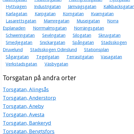
Hyttvägen
Industrigatan
Järnvägsgatan
Kalkbacksgata
Karlagatan
Karpgatan
Korngatan
Kvarngatan
Lasarettsgatan
Mamregatan
Museigatan
Norra
Esplanaden
Norrmalmsgatan
Norrängsgatan
Schweringatan
Sevéngatan
Silogatan
Skruvgatan
Smedjegatan
Snickargatan
Spångatan
Stadsskogen
Druvelund
Stadsskogen Odinslund
Stationsplan
Sågargatan
Tegelgatan
Terrasitgatan
Vasagatan
Verkstadsgatan
Väsbygatan
Torsgatan på andra orter
Torsgatan, Alingsås
Torsgatan, Anderstorp
Torsgatan, Aneby
Torsgatan, Avesta
Torsgatan, Bankeryd
Torsgatan, Bengtsfors