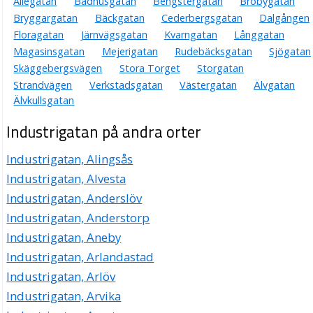
Allégatan
Badhusgatan
Bengstergatan
Brobygatan
Bryggargatan
Bäckgatan
Cederbergsgatan
Dalgången
Floragatan
Järnvägsgatan
Kvarngatan
Långgatan
Magasinsgatan
Mejerigatan
Rudebäcksgatan
Sjögatan
Skäggebergsvägen
Stora Torget
Storgatan
Strandvägen
Verkstadsgatan
Västergatan
Älvgatan
Älvkullsgatan
Industrigatan på andra orter
Industrigatan, Alingsås
Industrigatan, Alvesta
Industrigatan, Anderslöv
Industrigatan, Anderstorp
Industrigatan, Aneby
Industrigatan, Arlandastad
Industrigatan, Arlöv
Industrigatan, Arvika