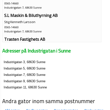
0565-14660
Industrigatan 7, 68630 Sunne
S.L Maskin & Biluthyrning AB
Stig Kenneth Larsson
0565-14660
Industrigatan 7, 68630 Sunne
Trasten Fastighets AB
Stig Kenneth Larsson
Adresser på Industrigatan i Sunne
Industrigatan 7, 68630 Sunne
Industrigatan 3, 68630 Sunne
Bergqvist Gummiverkstad AB
Industrigatan 5, 68630 Sunne
Jan Olov Bergkvist
0565-711435
Industrigatan 7, 68630 Sunne
Industrigatan 9, 68630 Sunne
Industrigatan 9, 68630 Sunne
Industrigatan 11, 68630 Sunne
Andra gator inom samma postnummer