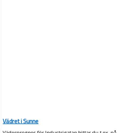
Vädret i Sunne
Väderprognos för Industrigatan hittar du t.ex. på