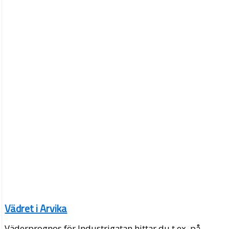
Vädret i Arvika
Väderprognos för Industrigatan hittar du t.ex. på