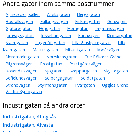
Andra gator inom samma postnummer
Agnetebergsallén
Arviksgatan
Bergsgatan
Boställsvägen
Fallängsvägen
Fiskaregatan
Genvägen
Gjutaregatan
Höjdgatan
Hörngatan
Ingmansvägen
Järnvägsgatan
Jössehärsgatan
Karlavägen
Klockargata
Kvarngatan
Lagerlöfsgatan
Lilla Glashyttegatan
Lilla
Kvarngatan
Matrosgatan
Mikaeligatan
Myråsvägen
Nordmarksgatan
Norrskensgatan
Olle Rökares Gränd
Pilgrensvägen
Prostgatan
Prästgårdsvägen
Rosendalsvägen
Sjögatan
Skeppargatan
Skyttegatan
Sofielundsvägen
Solbergagatan
Soldatgatan
Strandvägen
Styrmansgatan
Tvärgatan
Ugglas Gränd
Västra Kyrkogatan
Industrigatan på andra orter
Industrigatan, Alingsås
Industrigatan, Alvesta