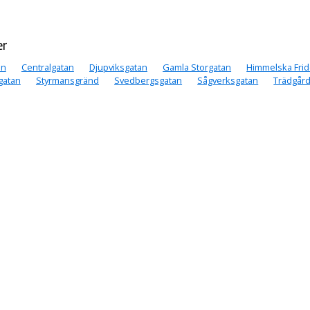
er
an
Centralgatan
Djupviksgatan
Gamla Storgatan
Himmelska Frid
gatan
Styrmansgränd
Svedbergsgatan
Sågverksgatan
Trädgår