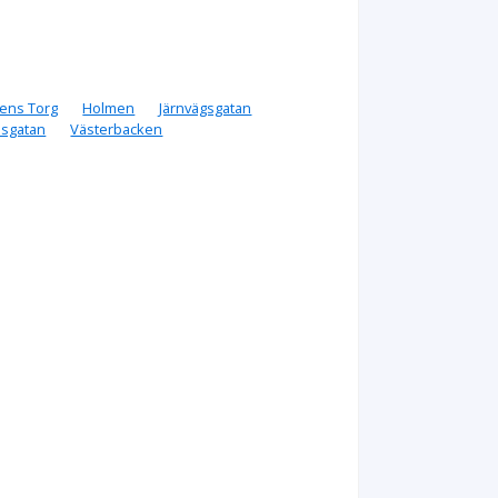
ens Torg
Holmen
Järnvägsgatan
dsgatan
Västerbacken