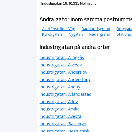
Industrigatan 19, 91331 Holmsund
Andra gator inom samma postnumm
Axel Enströms Väg
Backlundsgränd
Berggat
Kyrkogatan
Nygatan
Redargränd
Stations
Industrigatan på andra orter
Industrigatan, Alingsås
Industrigatan, Alvesta
Industrigatan, Anderslöv
Industrigatan, Anderstorp
Industrigatan, Aneby
Industrigatan, Arlandastad
Industrigatan, Arlöv
Industrigatan, Arvika
Industrigatan, Avesta
Industrigatan, Bankeryd
Industrigatan, Bastuträsk