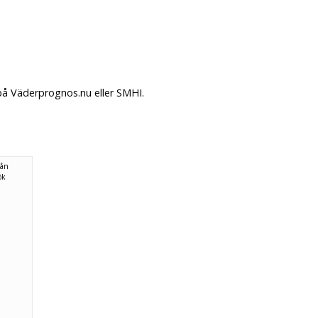
 på Väderprognos.nu eller SMHI.
rån
ök