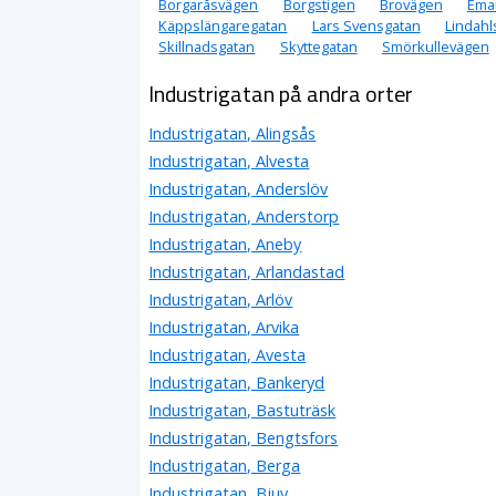
Borgaråsvägen
Borgstigen
Brovägen
Ema
Käppslängaregatan
Lars Svensgatan
Lindah
Skillnadsgatan
Skyttegatan
Smörkullevägen
Industrigatan på andra orter
Industrigatan, Alingsås
Industrigatan, Alvesta
Industrigatan, Anderslöv
Industrigatan, Anderstorp
Industrigatan, Aneby
Industrigatan, Arlandastad
Industrigatan, Arlöv
Industrigatan, Arvika
Industrigatan, Avesta
Industrigatan, Bankeryd
Industrigatan, Bastuträsk
Industrigatan, Bengtsfors
Industrigatan, Berga
Industrigatan, Bjuv