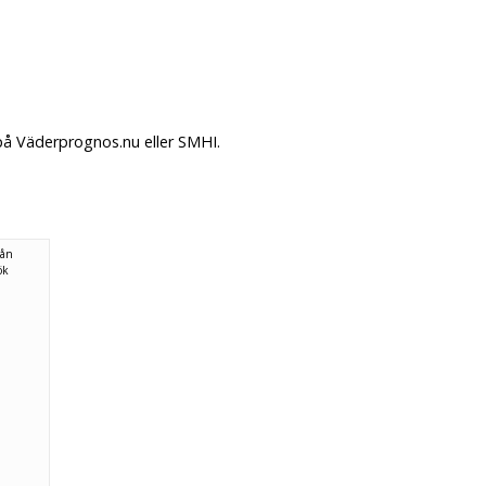
 på Väderprognos.nu eller SMHI.
rån
ök