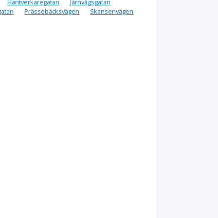
Hantverkaregatan
Järnvägsgatan
gatan
Prässebäcksvägen
Skansenvägen