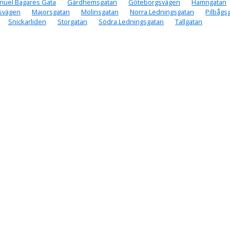
nuel Bagares Gata
Gärdhemsgatan
Göteborgsvägen
Hamngatan
lsvägen
Majorsgatan
Molinsgatan
Norra Ledningsgatan
Pilbågs
Snickarliden
Storgatan
Södra Ledningsgatan
Tallgatan