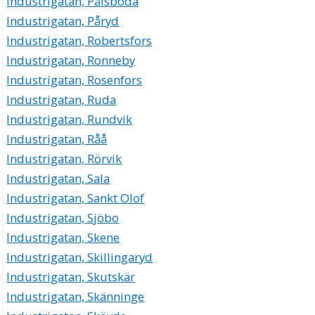
Industrigatan, Pålsboda
Industrigatan, Påryd
Industrigatan, Robertsfors
Industrigatan, Ronneby
Industrigatan, Rosenfors
Industrigatan, Ruda
Industrigatan, Rundvik
Industrigatan, Råå
Industrigatan, Rörvik
Industrigatan, Sala
Industrigatan, Sankt Olof
Industrigatan, Sjöbo
Industrigatan, Skene
Industrigatan, Skillingaryd
Industrigatan, Skutskär
Industrigatan, Skänninge