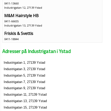
0411-13660
Industrigatan 12, 27139 Ystad
M&M Hairstyle HB
0411-66655
Industrigatan 13, 27139 Ystad
Friskis & Svettis
0411-18844
Industrigatan 13, 27139 Ystad
Adresser på Industrigatan i Ystad
Jeesec Fastighets AB
Jan Erik Peter Eriksson
Industrigatan 1, 27139 Ystad
0411-10503
Industrigatan 21, 27139 Ystad
Industrigatan 3, 27139 Ystad
Jeesec Larm Skåne AB
Industrigatan 5, 27139 Ystad
Jan Erik Peter Eriksson
Industrigatan 7, 27139 Ystad
0411-10503
Industrigatan 9, 27139 Ystad
Industrigatan 21, 27139 Ystad
Industrigatan 11, 27139 Ystad
Forsäljarn i Ystad AB
Industrigatan 13, 27139 Ystad
Jan Göran Kenneth Johansson
Industrigatan 15, 27139 Ystad
0411-19098