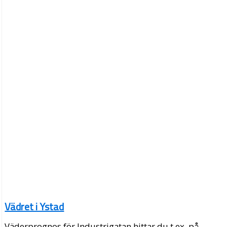
Vädret i Ystad
Väderprognos för Industrigatan hittar du t.ex. på