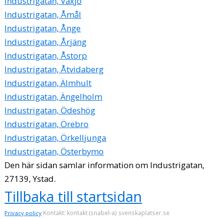
Industrigatan, Växjö
Industrigatan, Åmål
Industrigatan, Ånge
Industrigatan, Årjäng
Industrigatan, Åstorp
Industrigatan, Åtvidaberg
Industrigatan, Älmhult
Industrigatan, Ängelholm
Industrigatan, Ödeshög
Industrigatan, Örebro
Industrigatan, Örkelljunga
Industrigatan, Österbymo
Den här sidan samlar information om Industrigatan,
27139, Ystad.
Tillbaka till startsidan
Kontakt: kontakt (snabel-a) svenskaplatser.se
Privacy policy