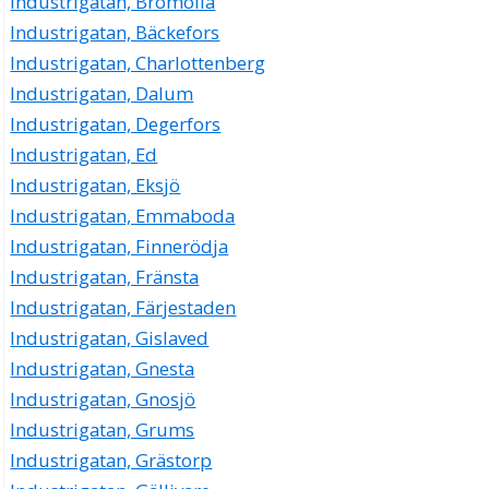
Industrigatan, Bromölla
Industrigatan, Bäckefors
Industrigatan, Charlottenberg
Industrigatan, Dalum
Industrigatan, Degerfors
Industrigatan, Ed
Industrigatan, Eksjö
Industrigatan, Emmaboda
Industrigatan, Finnerödja
Industrigatan, Fränsta
Industrigatan, Färjestaden
Industrigatan, Gislaved
Industrigatan, Gnesta
Industrigatan, Gnosjö
Industrigatan, Grums
Industrigatan, Grästorp