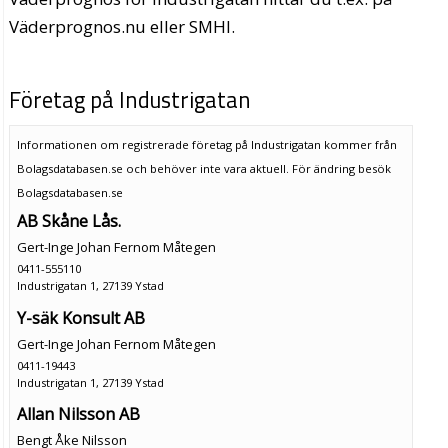
Väderprognos.nu eller SMHI.
Företag på Industrigatan
Informationen om registrerade företag på Industrigatan kommer från
Bolagsdatabasen.se och behöver inte vara aktuell. För ändring
besök
Bolagsdatabasen.se
AB Skåne Lås.
Gert-Inge Johan Fernom Måtegen
0411-555110
Industrigatan 1, 27139 Ystad
Y-säk Konsult AB
Gert-Inge Johan Fernom Måtegen
0411-19443
Industrigatan 1, 27139 Ystad
Allan Nilsson AB
Bengt Åke Nilsson