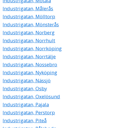
Industrigatan, Motala
Industrigatan, Målerås
Industrigatan, Mölltorp
Industrigatan, Mönsterås
Industrigatan, Norberg
Industrigatan, Norrhult
Industrigatan, Norrköping
Industrigatan, Norrtälje
Industrigatan, Nossebro
Industrigatan, Nyköping
Industrigatan, Nässjö
Industrigatan, Osby
Industrigatan, Oxelösund
Industrigatan, Pajala
Industrigatan, Perstorp
Industrigatan, Piteå