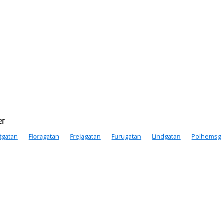
er
ttgatan
Floragatan
Frejagatan
Furugatan
Lindgatan
Polhemsg