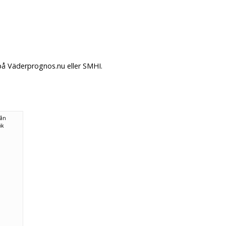
 på Väderprognos.nu eller SMHI.
rån
ök