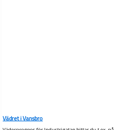
Vädret i Vansbro
Väderprognos för Industrigatan hittar du t.ex. på