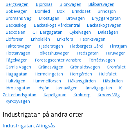
Bergsvägen
Björknäs
Björkvägen
Blåbärsvägen
Bobevägen
Bomled
Box
Brindoset
Brindsjön
Bromans Väg
Brostugan
Brovägen
Bryggaregatan
Bäckaskog
Bäckaskogs Vårdcentral
Bäckaskogsvägen
Bäckdalen
C F Bergsgatan
Cykelvägen
Dalasågen
Eldforsen
Enholallén
Eriksfors
Fabriksvägen
Faktorsvägen
Fjäderstigen
Flatbergets Gård
Flinttjärn
Flottarvägen
Folketshusvägen
Fredsgatan
Furuvägen
Fågelvägen
Företagscenter Vansbro
Förrådsvägen
Gamla Vägen
Grånäsvägen
Grönalidsvägen
Grönfallet
Hagagatan
Hermelingatan
Herrgården
Hultfallet
Hultvägen
Hummelforsen
Håkansgården
Hästkullen
Idrottsgatan
Idsjön
Järnavägen
Järnvägsgatan
K
Zetterlundsgatan
Kapellgatan
Kroktorp
Kroons Väg
Kyrkbyvägen
Industrigatan på andra orter
Industrigatan, Alingsås