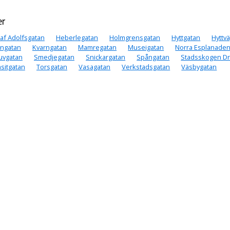
er
af Adolfsgatan
Heberlegatan
Holmgrensgatan
Hyttgatan
Hyttv
ngatan
Kvarngatan
Mamregatan
Museigatan
Norra Esplanade
uvgatan
Smedjegatan
Snickargatan
Spångatan
Stadsskogen D
asitgatan
Torsgatan
Vasagatan
Verkstadsgatan
Väsbygatan