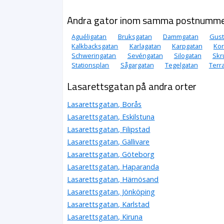
Andra gator inom samma postnumm
Aguéligatan
Bruksgatan
Dammgatan
Gust
Kalkbacksgatan
Karlagatan
Karpgatan
Kor
Schweringatan
Sevéngatan
Silogatan
Skr
Stationsplan
Sågargatan
Tegelgatan
Terr
Lasarettsgatan på andra orter
Lasarettsgatan, Borås
Lasarettsgatan, Eskilstuna
Lasarettsgatan, Filipstad
Lasarettsgatan, Gällivare
Lasarettsgatan, Göteborg
Lasarettsgatan, Haparanda
Lasarettsgatan, Härnösand
Lasarettsgatan, Jönköping
Lasarettsgatan, Karlstad
Lasarettsgatan, Kiruna