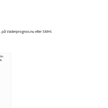
. på Väderprognos.nu eller SMHI.
rån
ök