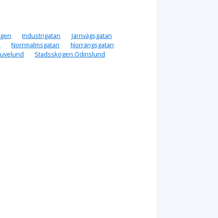
ägen
Industrigatan
Järnvägsgatan
n
Norrmalmsgatan
Norrängsgatan
ruvelund
Stadsskogen Odinslund