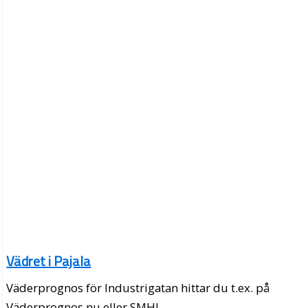
Vädret i Pajala
Väderprognos för Industrigatan hittar du t.ex. på
Väderprognos.nu eller SMHI.