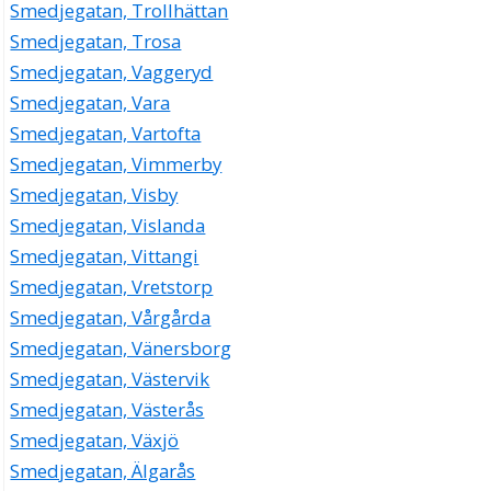
Smedjegatan, Trollhättan
Smedjegatan, Trosa
Smedjegatan, Vaggeryd
Smedjegatan, Vara
Smedjegatan, Vartofta
Smedjegatan, Vimmerby
Smedjegatan, Visby
Smedjegatan, Vislanda
Smedjegatan, Vittangi
Smedjegatan, Vretstorp
Smedjegatan, Vårgårda
Smedjegatan, Vänersborg
Smedjegatan, Västervik
Smedjegatan, Västerås
Smedjegatan, Växjö
Smedjegatan, Älgarås