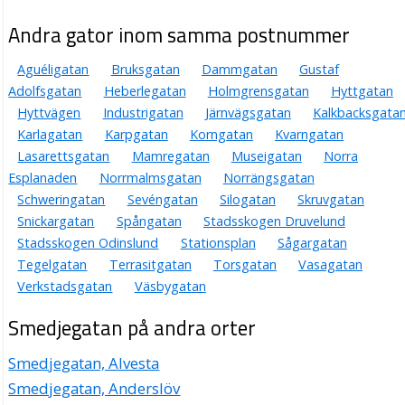
Andra gator inom samma postnummer
Aguéligatan
Bruksgatan
Dammgatan
Gustaf
Adolfsgatan
Heberlegatan
Holmgrensgatan
Hyttgatan
Hyttvägen
Industrigatan
Järnvägsgatan
Kalkbacksgata
Karlagatan
Karpgatan
Korngatan
Kvarngatan
Lasarettsgatan
Mamregatan
Museigatan
Norra
Esplanaden
Norrmalmsgatan
Norrängsgatan
Schweringatan
Sevéngatan
Silogatan
Skruvgatan
Snickargatan
Spångatan
Stadsskogen Druvelund
Stadsskogen Odinslund
Stationsplan
Sågargatan
Tegelgatan
Terrasitgatan
Torsgatan
Vasagatan
Verkstadsgatan
Väsbygatan
Smedjegatan på andra orter
Smedjegatan, Alvesta
Smedjegatan, Anderslöv