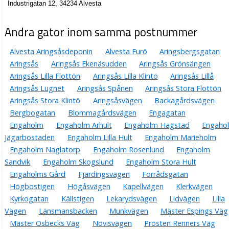
Industrigatan 12, 34234 Alvesta
Andra gator inom samma postnummer
Alvesta Aringsåsdeponin
Alvesta Furö
Aringsbergsgatan
Aringsås
Aringsås Ekenäsudden
Aringsås Grönsängen
Aringsås Lilla Flottön
Aringsås Lilla Klintö
Aringsås Lillå
Aringsås Lugnet
Aringsås Spånen
Aringsås Stora Flottön
Aringsås Stora Klintö
Aringsåsvägen
Backagårdsvägen
Bergbogatan
Blommagårdsvägen
Engagatan
Engaholm
Engaholm Arhult
Engaholm Hagstad
Engaho
Jägarbostaden
Engaholm Lilla Hult
Engaholm Marieholm
Engaholm Naglatorp
Engaholm Rosenlund
Engaholm
Sandvik
Engaholm Skogslund
Engaholm Stora Hult
Engaholms Gård
Fjärdingsvägen
Förrådsgatan
Högbostigen
Högåsvägen
Kapellvägen
Klerkvägen
Kyrkogatan
Källstigen
Lekarydsvägen
Lidvägen
Lilla
Vägen
Länsmansbacken
Munkvägen
Mäster Espings Väg
Mäster Osbecks Väg
Novisvägen
Prosten Renners Väg