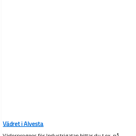
Vädret i Alvesta
Väderprognos för Industrigatan hittar du t.ex. på