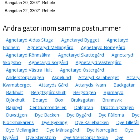
Bangatan 20, 33021 Reftele
Bangatan 22, 33021 Reftele
Andra gator inom samma postnummer
Agnetaryd Aldas Stuga
Agnetaryd Bygget
Agnetaryd
Fridhem
Agnetaryd Mellangård
Agnetaryd Norregård
Agnetaryd Rönnsåkra
Agnetaryd Skattegård
Agnetaryd
Skogsbo
Agnetaryd Sörgård
Agnetaryd Västergård
Agnetaryd Västra Hult
Agnetaryd Östergård
Anderstorpsvägen
Aspelund
Attaryd Kallaberget
Attary
Kvarnaberget
Attaryds Gård
Attaryds Kvarn
Backgatan
Barkhult
Bengtsgårdshult
Bergstigen
Bjärnaryd
Björkhult
Boaryd
Box
Bruksgatan
Brunnsvik
Bäjaryd
Centrumrondellen
Dalgatan
Drottningstigen
Duvstigen
Dye Backen
Dye Bygård
Dye Fållorna
Dye
Klockmakarens
Dye Kyrkäng
Dye Källebacken
Dye Lillefåll
Dye Mellangård
Dye Månsagård
Dye Norregård
Dye
Nygård
Dye Stenstorp
Dye Stenstorps Skola
Dye