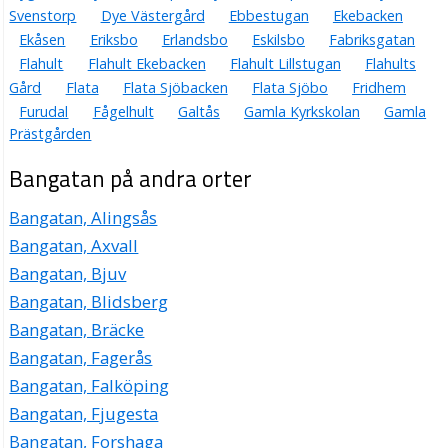
Svenstorp
Dye Västergård
Ebbestugan
Ekebacken
Ekåsen
Eriksbo
Erlandsbo
Eskilsbo
Fabriksgatan
Flahult
Flahult Ekebacken
Flahult Lillstugan
Flahults
Gård
Flata
Flata Sjöbacken
Flata Sjöbo
Fridhem
Furudal
Fågelhult
Galtås
Gamla Kyrkskolan
Gamla
Prästgården
Bangatan på andra orter
Bangatan, Alingsås
Bangatan, Axvall
Bangatan, Bjuv
Bangatan, Blidsberg
Bangatan, Bräcke
Bangatan, Fagerås
Bangatan, Falköping
Bangatan, Fjugesta
Bangatan, Forshaga