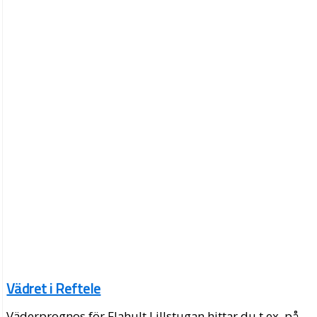
Vädret i Reftele
Väderprognos för Flahult Lillstugan hittar du t.ex. på