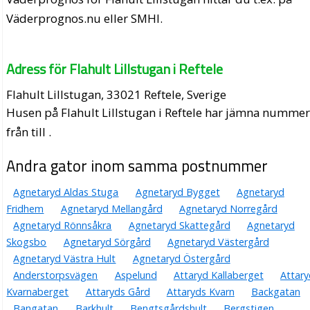
Väderprognos.nu eller SMHI.
Adress för Flahult Lillstugan i Reftele
Flahult Lillstugan, 33021 Reftele, Sverige
Husen på Flahult Lillstugan i Reftele har jämna numme
från till .
Andra gator inom samma postnummer
Agnetaryd Aldas Stuga
Agnetaryd Bygget
Agnetaryd
Fridhem
Agnetaryd Mellangård
Agnetaryd Norregård
Agnetaryd Rönnsåkra
Agnetaryd Skattegård
Agnetaryd
Skogsbo
Agnetaryd Sörgård
Agnetaryd Västergård
Agnetaryd Västra Hult
Agnetaryd Östergård
Anderstorpsvägen
Aspelund
Attaryd Kallaberget
Attary
Kvarnaberget
Attaryds Gård
Attaryds Kvarn
Backgatan
Bangatan
Barkhult
Bengtsgårdshult
Bergstigen