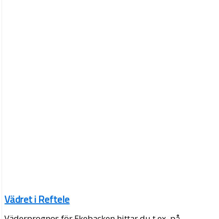
Vädret i Reftele
Väderprognos för Ekebacken hittar du t.ex. på