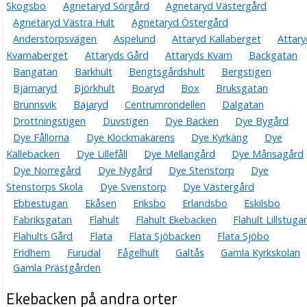
Skogsbo
Agnetaryd Sörgård
Agnetaryd Västergård
Agnetaryd Västra Hult
Agnetaryd Östergård
Anderstorpsvägen
Aspelund
Attaryd Kallaberget
Attary
Kvarnaberget
Attaryds Gård
Attaryds Kvarn
Backgatan
Bangatan
Barkhult
Bengtsgårdshult
Bergstigen
Bjärnaryd
Björkhult
Boaryd
Box
Bruksgatan
Brunnsvik
Bäjaryd
Centrumrondellen
Dalgatan
Drottningstigen
Duvstigen
Dye Backen
Dye Bygård
Dye Fållorna
Dye Klockmakarens
Dye Kyrkäng
Dye
Källebacken
Dye Lillefåll
Dye Mellangård
Dye Månsagård
Dye Norregård
Dye Nygård
Dye Stenstorp
Dye
Stenstorps Skola
Dye Svenstorp
Dye Västergård
Ebbestugan
Ekåsen
Eriksbo
Erlandsbo
Eskilsbo
Fabriksgatan
Flahult
Flahult Ekebacken
Flahult Lillstuga
Flahults Gård
Flata
Flata Sjöbacken
Flata Sjöbo
Fridhem
Furudal
Fågelhult
Galtås
Gamla Kyrkskolan
Gamla Prästgården
Ekebacken på andra orter