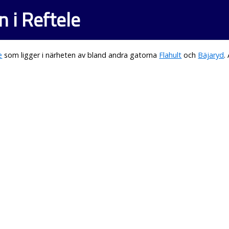
 i Reftele
e
som ligger i närheten av bland andra gatorna
Flahult
och
Bäjaryd
.