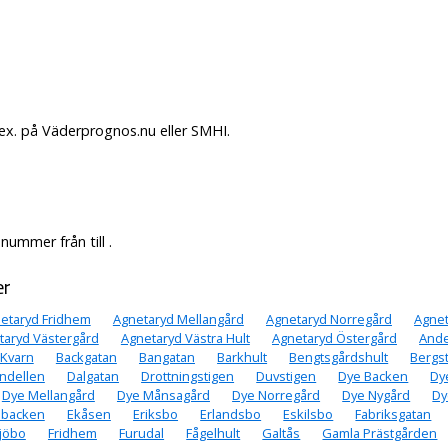
ex. på Väderprognos.nu eller SMHI.
ummer från till .
er
etaryd Fridhem
Agnetaryd Mellangård
Agnetaryd Norregård
Agne
taryd Västergård
Agnetaryd Västra Hult
Agnetaryd Östergård
Ande
 Kvarn
Backgatan
Bangatan
Barkhult
Bengtsgårdshult
Bergs
ndellen
Dalgatan
Drottningstigen
Duvstigen
Dye Backen
Dy
Dye Mellangård
Dye Månsagård
Dye Norregård
Dye Nygård
Dy
ebacken
Ekåsen
Eriksbo
Erlandsbo
Eskilsbo
Fabriksgatan
Sjöbo
Fridhem
Furudal
Fågelhult
Galtås
Gamla Prästgården