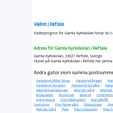
Vädret i Reftele
Väderprognos för Gamla Kyrkskolan hittar du t.
Adress för Gamla Kyrkskolan i Reftele
Gamla Kyrkskolan, 33021 Reftele, Sverige
Husen på Gamla Kyrkskolan i Reftele har jämna n
Andra gator inom samma postnumm
Agnetaryd Aldas Stuga
Agnetaryd Bygget
Agn
Agnetaryd Skogsbo
Agnetaryd Sörgård
Agne
Attaryd Kvarnaberget
Attaryds Gård
Attaryds
Bruksgatan
Brunnsvik
Bäjaryd
Centrumro
Dye Kyrkäng
Dye Källebacken
Dye Lillefåll
Svenstorp
Dye Västergård
Ebbestugan
Ek
Flahults Gård
Flata
Flata Sjöbacken
Flata 