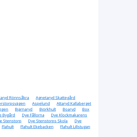
taryd Rönnsåkra
Agnetaryd Skattegård
rstorpsvägen
Aspelund
Attaryd Kallaberget
tigen
Bjärnaryd
Björkhult
Boaryd
Box
e Bygård
Dye Fållorna
Dye Klockmakarens
e Stenstorp
Dye Stenstorps Skola
Dye
Flahult
Flahult Ekebacken
Flahult Lillstugan