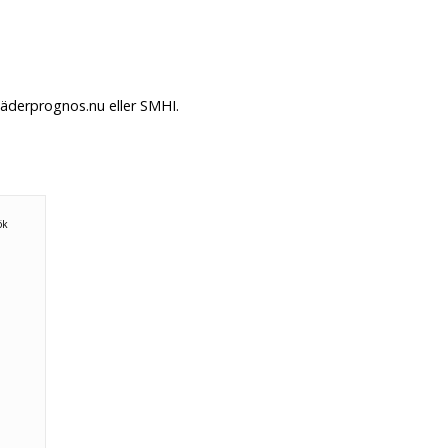
Väderprognos.nu eller SMHI.
ök