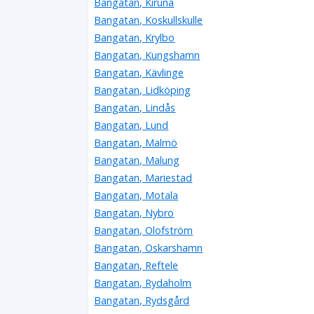
Bangatan, Kiruna
Bangatan, Koskullskulle
Bangatan, Krylbo
Bangatan, Kungshamn
Bangatan, Kävlinge
Bangatan, Lidköping
Bangatan, Lindås
Bangatan, Lund
Bangatan, Malmö
Bangatan, Malung
Bangatan, Mariestad
Bangatan, Motala
Bangatan, Nybro
Bangatan, Olofström
Bangatan, Oskarshamn
Bangatan, Reftele
Bangatan, Rydaholm
Bangatan, Rydsgård