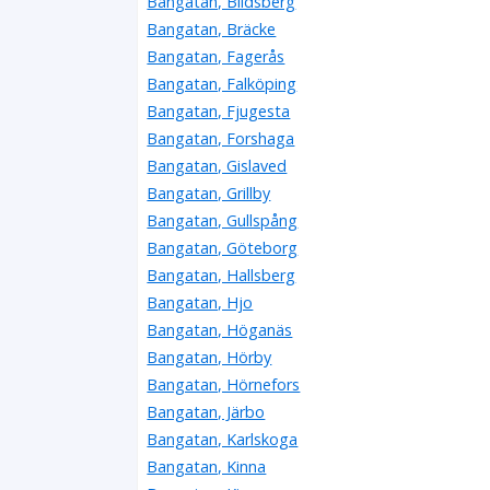
Bangatan, Blidsberg
Bangatan, Bräcke
Bangatan, Fagerås
Bangatan, Falköping
Bangatan, Fjugesta
Bangatan, Forshaga
Bangatan, Gislaved
Bangatan, Grillby
Bangatan, Gullspång
Bangatan, Göteborg
Bangatan, Hallsberg
Bangatan, Hjo
Bangatan, Höganäs
Bangatan, Hörby
Bangatan, Hörnefors
Bangatan, Järbo
Bangatan, Karlskoga
Bangatan, Kinna