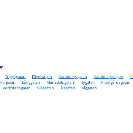
er
Friggagatan
Fågelvägen
Harabergsgatan
Harabergsstigen
H
 Skolgatan
Långgatan
Mariedalsgatan
Nygatan
Prästgårdsgatan
Verkstadsgatan
Villagatan
Åsgatan
Älggatan