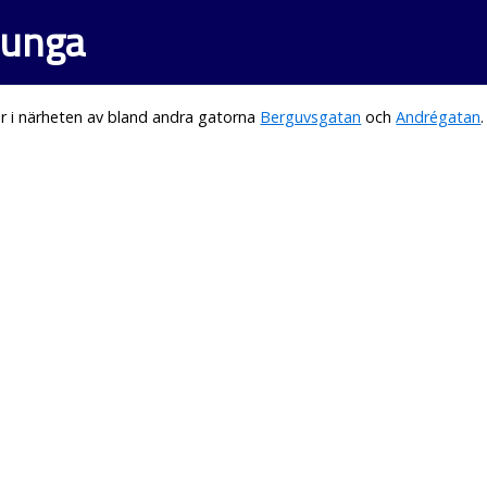
junga
r i närheten av bland andra gatorna
Berguvsgatan
och
Andrégatan