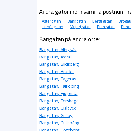
Andra gator inom samma postnumm
Astergatan
Bankgatan
Bergsgatan
Brogat
Linnéagatan
Mejerigatan
Piongatan
Rund
Bangatan på andra orter
Bangatan, Alingsås
Bangatan, Axvall
Bangatan, Blidsberg
Bangatan, Bräcke
Bangatan, Fagerås
Bangatan, Falköping
Bangatan, Fjugesta
Bangatan, Forshaga
Bangatan, Gislaved
Bangatan, Grillby
Bangatan, Gullspång
Bangatan, Göteborg