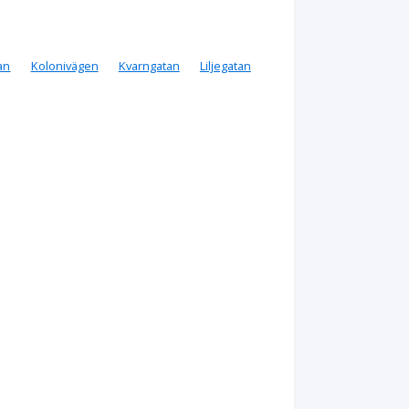
an
Kolonivägen
Kvarngatan
Liljegatan