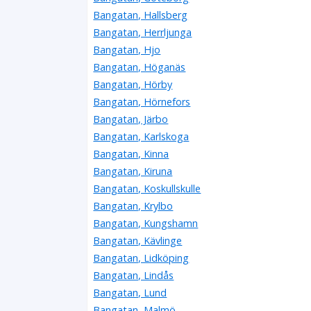
Bangatan, Hallsberg
Bangatan, Herrljunga
Bangatan, Hjo
Bangatan, Höganäs
Bangatan, Hörby
Bangatan, Hörnefors
Bangatan, Järbo
Bangatan, Karlskoga
Bangatan, Kinna
Bangatan, Kiruna
Bangatan, Koskullskulle
Bangatan, Krylbo
Bangatan, Kungshamn
Bangatan, Kävlinge
Bangatan, Lidköping
Bangatan, Lindås
Bangatan, Lund
Bangatan, Malmö