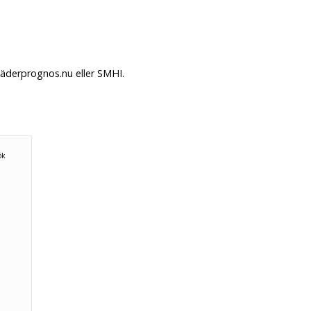
Väderprognos.nu eller SMHI.
ök