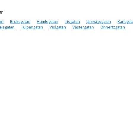
er
an
Bruksgatan
Humlegatan
Irisgatan
Järnvägsgatan
Karlsgat
elsgatan
Tulpangatan
Violgatan
Västergatan
Önnertzgatan