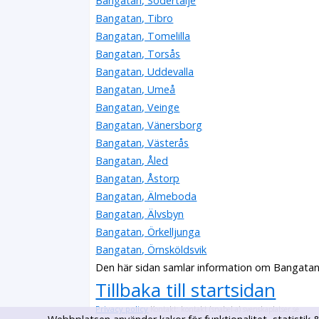
Bangatan, Södertälje
Bangatan, Tibro
Bangatan, Tomelilla
Bangatan, Torsås
Bangatan, Uddevalla
Bangatan, Umeå
Bangatan, Veinge
Bangatan, Vänersborg
Bangatan, Västerås
Bangatan, Åled
Bangatan, Åstorp
Bangatan, Älmeboda
Bangatan, Älvsbyn
Bangatan, Örkelljunga
Bangatan, Örnsköldsvik
Den här sidan samlar information om Bangatan,
Tillbaka till startsidan
Privacy policy
Kontakt: kontakt (snabel-a) svenskaplatser.se