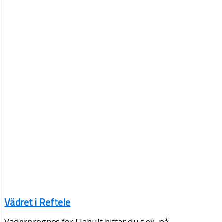
Vädret i Reftele
Väderprognos för Flahult hittar du t.ex. på