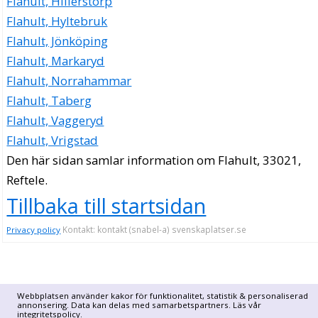
Flahult, Hillerstorp
Flahult, Hyltebruk
Flahult, Jönköping
Flahult, Markaryd
Flahult, Norrahammar
Flahult, Taberg
Flahult, Vaggeryd
Flahult, Vrigstad
Den här sidan samlar information om Flahult, 33021,
Reftele.
Tillbaka till startsidan
Kontakt: kontakt (snabel-a) svenskaplatser.se
Privacy policy
Webbplatsen använder kakor för funktionalitet, statistik & personaliserad
annonsering. Data kan delas med samarbetspartners. Läs vår
integritetspolicy
.