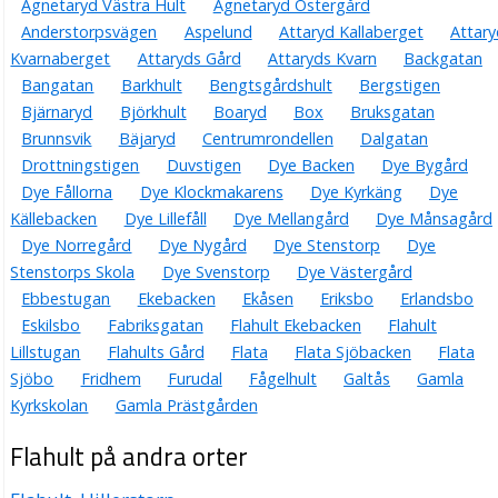
Agnetaryd Västra Hult
Agnetaryd Östergård
Anderstorpsvägen
Aspelund
Attaryd Kallaberget
Attary
Kvarnaberget
Attaryds Gård
Attaryds Kvarn
Backgatan
Bangatan
Barkhult
Bengtsgårdshult
Bergstigen
Bjärnaryd
Björkhult
Boaryd
Box
Bruksgatan
Brunnsvik
Bäjaryd
Centrumrondellen
Dalgatan
Drottningstigen
Duvstigen
Dye Backen
Dye Bygård
Dye Fållorna
Dye Klockmakarens
Dye Kyrkäng
Dye
Källebacken
Dye Lillefåll
Dye Mellangård
Dye Månsagård
Dye Norregård
Dye Nygård
Dye Stenstorp
Dye
Stenstorps Skola
Dye Svenstorp
Dye Västergård
Ebbestugan
Ekebacken
Ekåsen
Eriksbo
Erlandsbo
Eskilsbo
Fabriksgatan
Flahult Ekebacken
Flahult
Lillstugan
Flahults Gård
Flata
Flata Sjöbacken
Flata
Sjöbo
Fridhem
Furudal
Fågelhult
Galtås
Gamla
Kyrkskolan
Gamla Prästgården
Flahult på andra orter