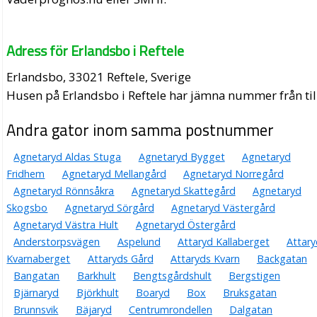
Adress för Erlandsbo i Reftele
Erlandsbo, 33021 Reftele, Sverige
Husen på Erlandsbo i Reftele har jämna nummer från till
Andra gator inom samma postnummer
Agnetaryd Aldas Stuga
Agnetaryd Bygget
Agnetaryd
Fridhem
Agnetaryd Mellangård
Agnetaryd Norregård
Agnetaryd Rönnsåkra
Agnetaryd Skattegård
Agnetaryd
Skogsbo
Agnetaryd Sörgård
Agnetaryd Västergård
Agnetaryd Västra Hult
Agnetaryd Östergård
Anderstorpsvägen
Aspelund
Attaryd Kallaberget
Attary
Kvarnaberget
Attaryds Gård
Attaryds Kvarn
Backgatan
Bangatan
Barkhult
Bengtsgårdshult
Bergstigen
Bjärnaryd
Björkhult
Boaryd
Box
Bruksgatan
Brunnsvik
Bäjaryd
Centrumrondellen
Dalgatan