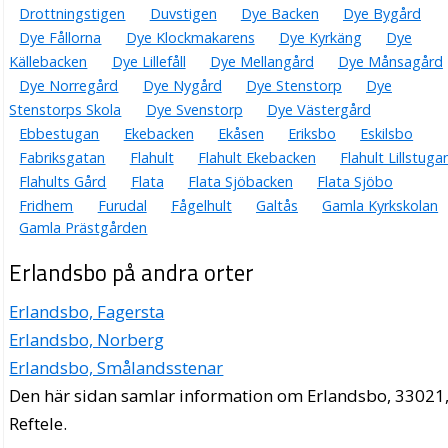
Drottningstigen
Duvstigen
Dye Backen
Dye Bygård
Dye Fållorna
Dye Klockmakarens
Dye Kyrkäng
Dye
Källebacken
Dye Lillefåll
Dye Mellangård
Dye Månsagård
Dye Norregård
Dye Nygård
Dye Stenstorp
Dye
Stenstorps Skola
Dye Svenstorp
Dye Västergård
Ebbestugan
Ekebacken
Ekåsen
Eriksbo
Eskilsbo
Fabriksgatan
Flahult
Flahult Ekebacken
Flahult Lillstuga
Flahults Gård
Flata
Flata Sjöbacken
Flata Sjöbo
Fridhem
Furudal
Fågelhult
Galtås
Gamla Kyrkskolan
Gamla Prästgården
Erlandsbo på andra orter
Erlandsbo, Fagersta
Erlandsbo, Norberg
Erlandsbo, Smålandsstenar
Den här sidan samlar information om Erlandsbo, 33021
Reftele.