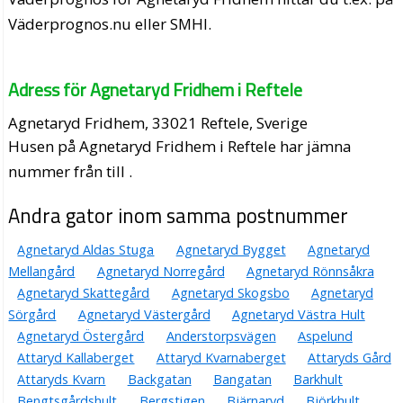
Väderprognos.nu eller SMHI.
Adress för Agnetaryd Fridhem i Reftele
Agnetaryd Fridhem, 33021 Reftele, Sverige
Husen på Agnetaryd Fridhem i Reftele har jämna
nummer från till .
Andra gator inom samma postnummer
Agnetaryd Aldas Stuga
Agnetaryd Bygget
Agnetaryd
Mellangård
Agnetaryd Norregård
Agnetaryd Rönnsåkra
Agnetaryd Skattegård
Agnetaryd Skogsbo
Agnetaryd
Sörgård
Agnetaryd Västergård
Agnetaryd Västra Hult
Agnetaryd Östergård
Anderstorpsvägen
Aspelund
Attaryd Kallaberget
Attaryd Kvarnaberget
Attaryds Gård
Attaryds Kvarn
Backgatan
Bangatan
Barkhult
Bengtsgårdshult
Bergstigen
Bjärnaryd
Björkhult