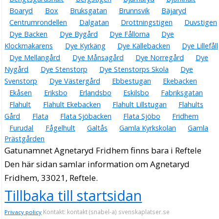
Boaryd
Box
Bruksgatan
Brunnsvik
Bäjaryd
Centrumrondellen
Dalgatan
Drottningstigen
Duvstigen
Dye Backen
Dye Bygård
Dye Fållorna
Dye
Klockmakarens
Dye Kyrkäng
Dye Källebacken
Dye Lillefåll
Dye Mellangård
Dye Månsagård
Dye Norregård
Dye
Nygård
Dye Stenstorp
Dye Stenstorps Skola
Dye
Svenstorp
Dye Västergård
Ebbestugan
Ekebacken
Ekåsen
Eriksbo
Erlandsbo
Eskilsbo
Fabriksgatan
Flahult
Flahult Ekebacken
Flahult Lillstugan
Flahults
Gård
Flata
Flata Sjöbacken
Flata Sjöbo
Fridhem
Furudal
Fågelhult
Galtås
Gamla Kyrkskolan
Gamla
Prästgården
Gatunamnet Agnetaryd Fridhem finns bara i Reftele
Den här sidan samlar information om Agnetaryd
Fridhem, 33021, Reftele.
Tillbaka till startsidan
Kontakt: kontakt (snabel-a) svenskaplatser.se
Privacy policy