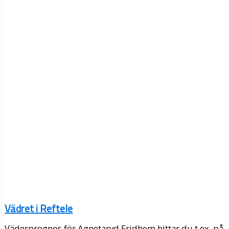
Vädret i Reftele
Väderprognos för Agnetaryd Fridhem hittar du t.ex. på