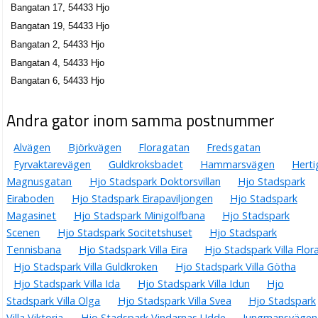
Bangatan 17, 54433 Hjo
Bangatan 19, 54433 Hjo
Bangatan 2, 54433 Hjo
Bangatan 4, 54433 Hjo
Bangatan 6, 54433 Hjo
Andra gator inom samma postnummer
Alvägen
Björkvägen
Floragatan
Fredsgatan
Fyrvaktarevägen
Guldkroksbadet
Hammarsvägen
Herti
Magnusgatan
Hjo Stadspark Doktorsvillan
Hjo Stadspark
Eiraboden
Hjo Stadspark Eirapaviljongen
Hjo Stadspark
Magasinet
Hjo Stadspark Minigolfbana
Hjo Stadspark
Scenen
Hjo Stadspark Socitetshuset
Hjo Stadspark
Tennisbana
Hjo Stadspark Villa Eira
Hjo Stadspark Villa Flor
Hjo Stadspark Villa Guldkroken
Hjo Stadspark Villa Götha
Hjo Stadspark Villa Ida
Hjo Stadspark Villa Idun
Hjo
Stadspark Villa Olga
Hjo Stadspark Villa Svea
Hjo Stadspark
Villa Viktoria
Hjo Stadspark Vindarnas Udde
Jungmansvägen