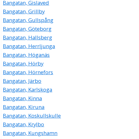
Bangatan, Gislaved
Bangatan, Grillby
Bangatan, Gullspång
Bangatan, Göteborg
Bangatan, Hallsberg
Bangatan, Herrljunga
Bangatan, Höganäs
Bangatan, Hörby
Bangatan, Hörnefors
Bangatan, Järbo
Bangatan, Karlskoga
Bangatan, Kinna
Bangatan, Kiruna
Bangatan, Koskullskulle
Bangatan, Krylbo
Bangatan, Kungshamn