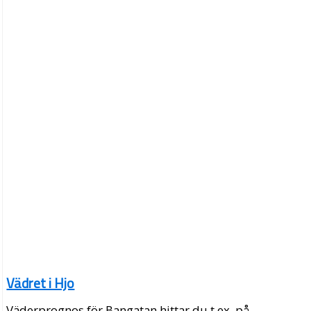
Vädret i Hjo
Väderprognos för Bangatan hittar du t.ex. på