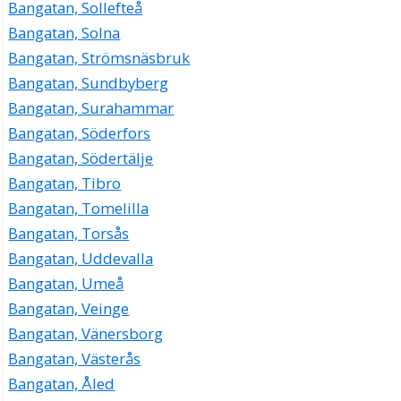
Bangatan, Sollefteå
Bangatan, Solna
Bangatan, Strömsnäsbruk
Bangatan, Sundbyberg
Bangatan, Surahammar
Bangatan, Söderfors
Bangatan, Södertälje
Bangatan, Tibro
Bangatan, Tomelilla
Bangatan, Torsås
Bangatan, Uddevalla
Bangatan, Umeå
Bangatan, Veinge
Bangatan, Vänersborg
Bangatan, Västerås
Bangatan, Åled