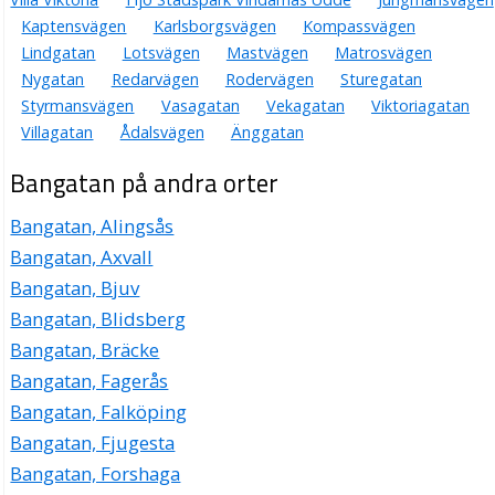
Kaptensvägen
Karlsborgsvägen
Kompassvägen
Lindgatan
Lotsvägen
Mastvägen
Matrosvägen
Nygatan
Redarvägen
Rodervägen
Sturegatan
Styrmansvägen
Vasagatan
Vekagatan
Viktoriagatan
Villagatan
Ådalsvägen
Änggatan
Bangatan på andra orter
Bangatan, Alingsås
Bangatan, Axvall
Bangatan, Bjuv
Bangatan, Blidsberg
Bangatan, Bräcke
Bangatan, Fagerås
Bangatan, Falköping
Bangatan, Fjugesta
Bangatan, Forshaga