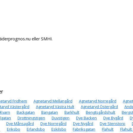
Väderprognos.nu eller SMHI.
er
etaryd Fridhem
Agnetaryd Mellangård
Agnetaryd Norregård
Agne
taryd Västergård
Agnetaryd Västra Hult
Agnetaryd Östergård
Ande
 Kvarn
Backgatan
Bangatan
Barkhult
Bengtsgårdshult
Bergs
lgatan
Drottningstigen
Duvstigen
Dye Backen
Dye Bygård
D
Dye Månsagård
Dye Norregård
Dye Nygård
Dye Stenstorp
n
Eriksbo
Erlandsbo
Eskilsbo
Fabriksgatan
Flahult
Flahul