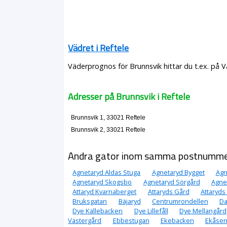
Vädret i Reftele
Väderprognos för Brunnsvik hittar du t.ex. på 
Adresser på Brunnsvik i Reftele
Brunnsvik 1, 33021 Reftele
Brunnsvik 2, 33021 Reftele
Andra gator inom samma postnumm
Agnetaryd Aldas Stuga
Agnetaryd Bygget
Agn
Agnetaryd Skogsbo
Agnetaryd Sörgård
Agne
Attaryd Kvarnaberget
Attaryds Gård
Attaryds
Bruksgatan
Bäjaryd
Centrumrondellen
Da
Dye Källebacken
Dye Lillefåll
Dye Mellangård
Västergård
Ebbestugan
Ekebacken
Ekåse