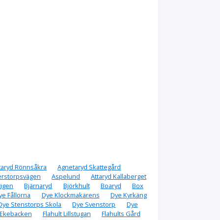
taryd Rönnsåkra
Agnetaryd Skattegård
rstorpsvägen
Aspelund
Attaryd Kallaberget
tigen
Bjärnaryd
Björkhult
Boaryd
Box
ye Fållorna
Dye Klockmakarens
Dye Kyrkäng
Dye Stenstorps Skola
Dye Svenstorp
Dye
t Ekebacken
Flahult Lillstugan
Flahults Gård