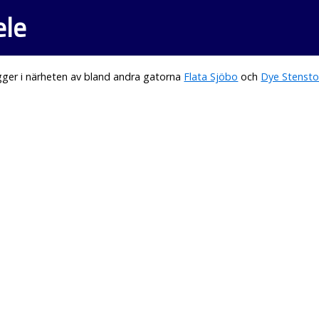
ele
gger i närheten av bland andra gatorna
Flata Sjöbo
och
Dye Stensto