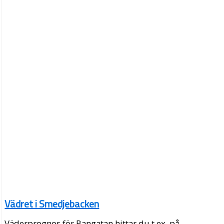
Vädret i Smedjebacken
Väderprognos för Bangatan hittar du t.ex. på