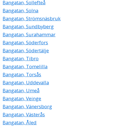
Bangatan, Sollefteå
Bangatan, Solna
Bangatan, Strömsnäsbruk
Bangatan, Sundbyberg
Bangatan, Surahammar
Bangatan, Söderfors
Bangatan, Södertälje
Bangatan, Tibro
Bangatan, Tomelilla
Bangatan, Torsås
Bangatan, Uddevalla
Bangatan, Umeå
Bangatan, Veinge
Bangatan, Vänersborg
Bangatan, Västerås
Bangatan, Åled