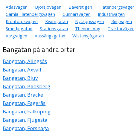
Atlasvägen
Björsjövägen
Bäverstigen
Flatenbergsväge
Gamla Flatenbergsvägen
Gunnarsvägen
Industrivägen
Krontorpsvägen
Kvarngatan
Nytäppsvägen
Ringvägen
Smedjegatan
Stationsgatan
Thenors Väg
Traktorväge
Vargstigen
Vassängsgatan
Västansjögatan
Bangatan på andra orter
Bangatan, Alingsås
Bangatan, Axvall
Bangatan, Bjuv
Bangatan, Blidsberg
Bangatan, Bräcke
Bangatan, Fagerås
Bangatan, Falköping
Bangatan, Fjugesta
Bangatan, Forshaga