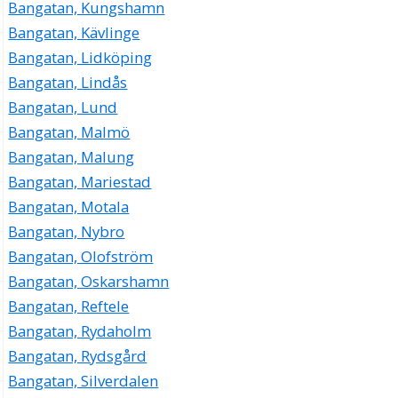
Bangatan, Kungshamn
Bangatan, Kävlinge
Bangatan, Lidköping
Bangatan, Lindås
Bangatan, Lund
Bangatan, Malmö
Bangatan, Malung
Bangatan, Mariestad
Bangatan, Motala
Bangatan, Nybro
Bangatan, Olofström
Bangatan, Oskarshamn
Bangatan, Reftele
Bangatan, Rydaholm
Bangatan, Rydsgård
Bangatan, Silverdalen