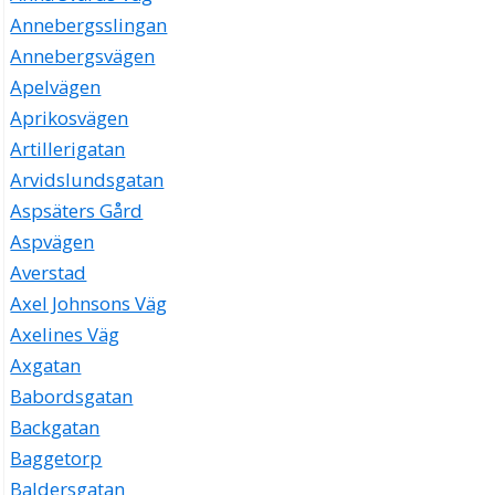
Annebergsslingan
Annebergsvägen
Apelvägen
Aprikosvägen
Artillerigatan
Arvidslundsgatan
Aspsäters Gård
Aspvägen
Averstad
Axel Johnsons Väg
Axelines Väg
Axgatan
Babordsgatan
Backgatan
Baggetorp
Baldersgatan