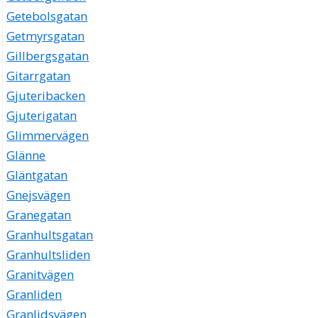
Getebolsgatan
Getmyrsgatan
Gillbergsgatan
Gitarrgatan
Gjuteribacken
Gjuterigatan
Glimmervägen
Glänne
Gläntgatan
Gnejsvägen
Granegatan
Granhultsgatan
Granhultsliden
Granitvägen
Granliden
Granlidsvägen