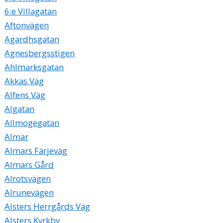
6:e Villagatan
Aftonvägen
Agardhsgatan
Agnesbergsstigen
Ahlmarksgatan
Akkas Väg
Alfens Väg
Algatan
Allmogegatan
Almar
Almars Färjeväg
Almars Gård
Alrotsvägen
Alrunevägen
Alsters Herrgårds Väg
Alsters Kyrkby