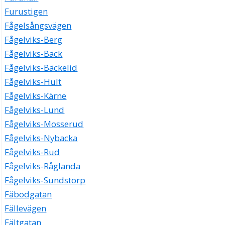
Furustigen
Fågelsångsvägen
Fågelviks-Berg
Fågelviks-Bäck
Fågelviks-Bäckelid
Fågelviks-Hult
Fågelviks-Kärne
Fågelviks-Lund
Fågelviks-Mosserud
Fågelviks-Nybacka
Fågelviks-Rud
Fågelviks-Råglanda
Fågelviks-Sundstorp
Fäbodgatan
Fällevägen
Fältgatan