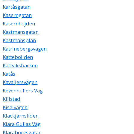
Kartåsgatan
Kaserngatan
Kasernhöjden
Kastmansgatan
Kastmansplan
Katrinebergsvägen
Katteboliden
Kattviksbacken
Katås
Kavaljersvägen
Kevenhüllers Väg
Killstad
Kiselvägen
Klackjärnsliden
Klara Gullas Väg
Klaraborgsgatan