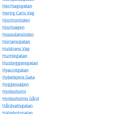
Herrhagsgatan
Hertig Carls Väg
Hjortronliden
Hjortvägen
Hoppdansliden
Horsensgatan
Huldrans Väg
Humlegatan
Husbyggaregatan
Hyacintgatan
Hybelejens Gata
Hyggesvägen
Hynboholm
Hynboholms Gård
Hårdvallsgatan
Häljebolsgatan