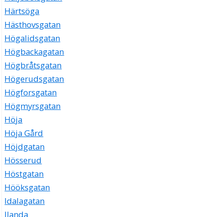
Härtsöga
Hästhovsgatan
Högalidsgatan
Högbackagatan
Högbråtsgatan
Högerudsgatan
Högforsgatan
Högmyrsgatan
Höja
Höja Gård
Höjdgatan
Hösserud
Höstgatan
Hööksgatan
Idalagatan
Ilanda