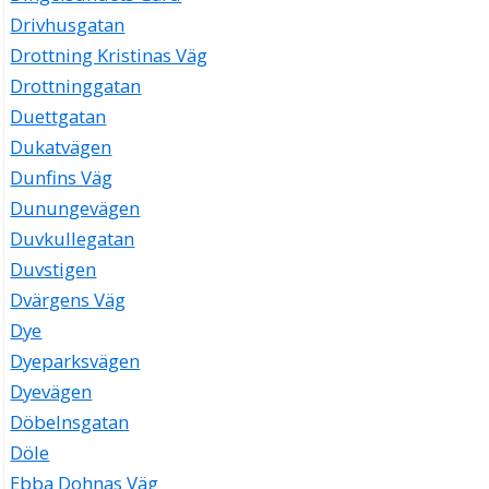
Drivhusgatan
Drottning Kristinas Väg
Drottninggatan
Duettgatan
Dukatvägen
Dunfins Väg
Dunungevägen
Duvkullegatan
Duvstigen
Dvärgens Väg
Dye
Dyeparksvägen
Dyevägen
Döbelnsgatan
Döle
Ebba Dohnas Väg