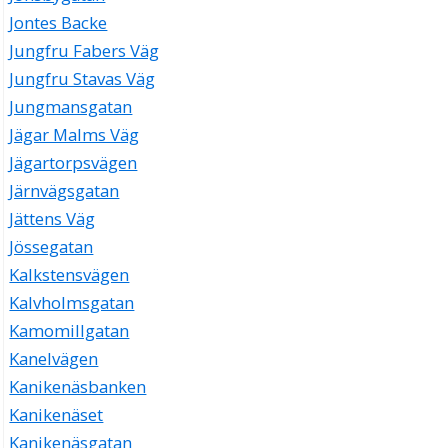
Jontes Backe
Jungfru Fabers Väg
Jungfru Stavas Väg
Jungmansgatan
Jägar Malms Väg
Jägartorpsvägen
Järnvägsgatan
Jättens Väg
Jössegatan
Kalkstensvägen
Kalvholmsgatan
Kamomillgatan
Kanelvägen
Kanikenäsbanken
Kanikenäset
Kanikenäsgatan