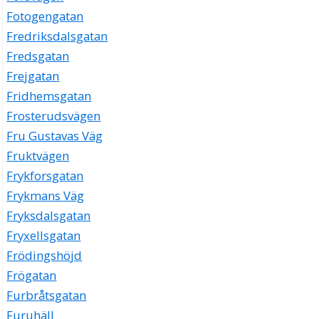
Fotogengatan
Fredriksdalsgatan
Fredsgatan
Frejgatan
Fridhemsgatan
Frosterudsvägen
Fru Gustavas Väg
Fruktvägen
Frykforsgatan
Frykmans Väg
Fryksdalsgatan
Fryxellsgatan
Frödingshöjd
Frögatan
Furbråtsgatan
Furuhäll