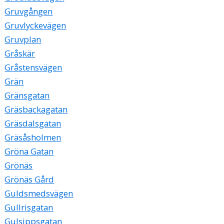
Gruvgången
Gruvlyckevägen
Gruvplan
Gråskär
Gråstensvägen
Grän
Gränsgatan
Gräsbackagatan
Gräsdalsgatan
Gräsåsholmen
Gröna Gatan
Grönäs
Grönäs Gård
Guldsmedsvägen
Gullrisgatan
Gulsippsgatan