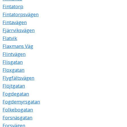
Fintatorp
Fintatorpsvägen
Fintavägen
Fjärrviksvägen
Flatvik
Flaxmans Väg
Flintvägen
Flisgatan
Floxgatan
Flygfältsvägen
Flöjtgatan
Fogdegatan
Fogdemyrsgatan
Folkebogatan
Forsnäsgatan
Forsvägen