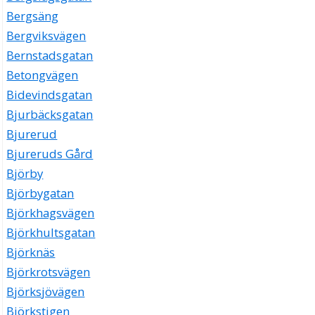
Bergsäng
Bergviksvägen
Bernstadsgatan
Betongvägen
Bidevindsgatan
Bjurbäcksgatan
Bjurerud
Bjureruds Gård
Björby
Björbygatan
Björkhagsvägen
Björkhultsgatan
Björknäs
Björkrotsvägen
Björksjövägen
Björkstigen