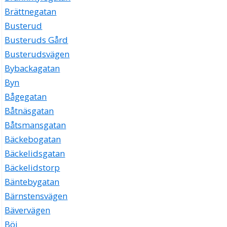
Brättnegatan
Busterud
Busteruds Gård
Busterudsvägen
Bybackagatan
Byn
Bågegatan
Båtnäsgatan
Båtsmansgatan
Bäckebogatan
Bäckelidsgatan
Bäckelidstorp
Bäntebygatan
Bärnstensvägen
Bävervägen
Böj