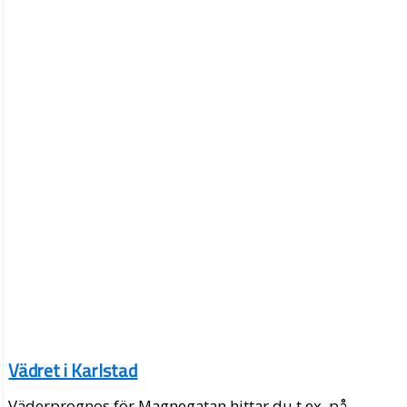
Vädret i Karlstad
Väderprognos för Magnegatan hittar du t.ex. på