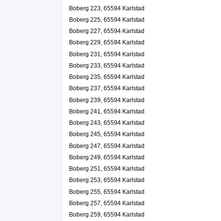
Boberg 223, 65594 Karlstad
Boberg 225, 65594 Karlstad
Boberg 227, 65594 Karlstad
Boberg 229, 65594 Karlstad
Boberg 231, 65594 Karlstad
Boberg 233, 65594 Karlstad
Boberg 235, 65594 Karlstad
Boberg 237, 65594 Karlstad
Boberg 239, 65594 Karlstad
Boberg 241, 65594 Karlstad
Boberg 243, 65594 Karlstad
Boberg 245, 65594 Karlstad
Boberg 247, 65594 Karlstad
Boberg 249, 65594 Karlstad
Boberg 251, 65594 Karlstad
Boberg 253, 65594 Karlstad
Boberg 255, 65594 Karlstad
Boberg 257, 65594 Karlstad
Boberg 259, 65594 Karlstad