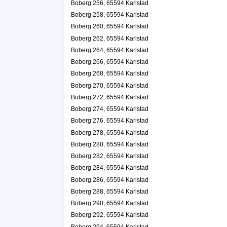
Boberg 256, 65594 Karlstad
Boberg 258, 65594 Karlstad
Boberg 260, 65594 Karlstad
Boberg 262, 65594 Karlstad
Boberg 264, 65594 Karlstad
Boberg 266, 65594 Karlstad
Boberg 268, 65594 Karlstad
Boberg 270, 65594 Karlstad
Boberg 272, 65594 Karlstad
Boberg 274, 65594 Karlstad
Boberg 276, 65594 Karlstad
Boberg 278, 65594 Karlstad
Boberg 280, 65594 Karlstad
Boberg 282, 65594 Karlstad
Boberg 284, 65594 Karlstad
Boberg 286, 65594 Karlstad
Boberg 288, 65594 Karlstad
Boberg 290, 65594 Karlstad
Boberg 292, 65594 Karlstad
Boberg 294, 65594 Karlstad