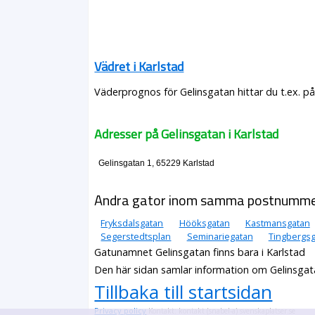
Vädret i Karlstad
Väderprognos för Gelinsgatan hittar du t.ex. p
Adresser på Gelinsgatan i Karlstad
Gelinsgatan 1, 65229 Karlstad
Andra gator inom samma postnumm
Fryksdalsgatan
Hööksgatan
Kastmansgatan
Segerstedtsplan
Seminariegatan
Tingbergs
Gatunamnet Gelinsgatan finns bara i Karlstad
Den här sidan samlar information om Gelinsgata
Tillbaka till startsidan
Privacy policy
Kontakt: kontakt (snabel-a) svenskaplatser.se