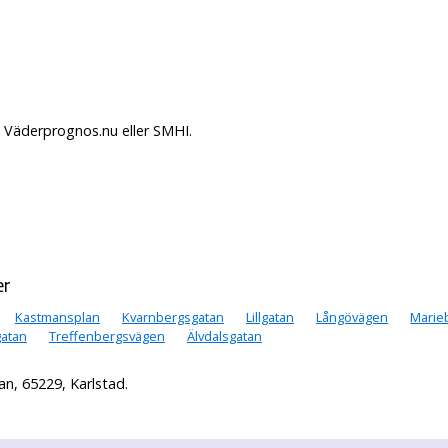
å Väderprognos.nu eller SMHI.
er
Kastmansplan
Kvarnbergsgatan
Lillgatan
Långövägen
Marie
gatan
Treffenbergsvägen
Älvdalsgatan
n, 65229, Karlstad.