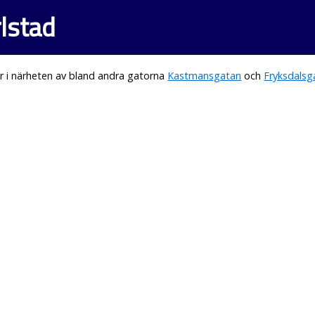
rlstad
r i närheten av bland andra gatorna
Kastmansgatan
och
Fryksdalsg