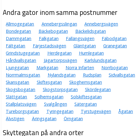
Andra gator inom samma postnummer
Allmogegatan
Annebergsslingan
Annebergsvägen
Bondegatan
Bäckebogatan
Bäckelidsgatan
Dammgatan
Falkgatan
Fallängsvägen
Fäbodgatan
Fältgatan
Färjestadsvägen
Gläntgatan
Granegatan
Grindstugegatan
Herdegatan
Humlegatan
Hårdvallsgatan
Jägartorpsvägen
Karlslundsgatan
Ljunggatan
Markgatan
Norra Infarten
Norrbogatan
Norrmalmsgatan
Nylandsgatan
Rudsplan
Sidvallsgatan
Skansgatan
Skiftesgatan
Skoghemsgatan
Skogsbogatan
Skogstorpsgatan
Skördegatan
Slättgatan
Solhemsgatan
Solskiftesgatan
Stallplatsvägen
Svalgången
Sätergatan
Tureborgsgatan
Tyringegatan
Tyrstugevägen
Ågatan
Älvstigen
Äringsgatan
Örngatan
Skyttegatan på andra orter