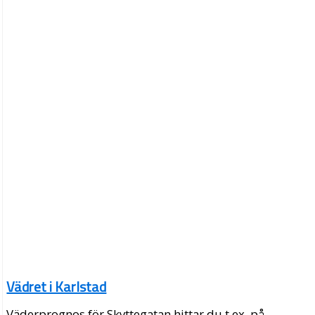
Vädret i Karlstad
Väderprognos för Skyttegatan hittar du t.ex. på