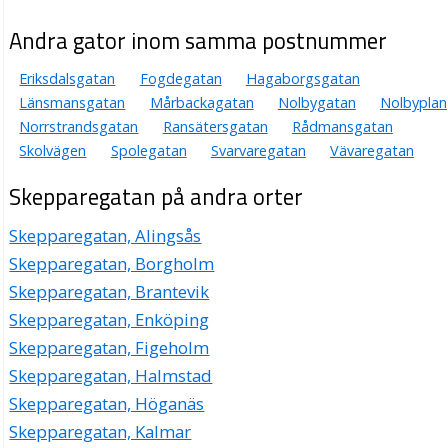
Andra gator inom samma postnummer
Eriksdalsgatan
Fogdegatan
Hagaborgsgatan
Länsmansgatan
Mårbackagatan
Nolbygatan
Nolbyplan
Norrstrandsgatan
Ransätersgatan
Rådmansgatan
Skolvägen
Spolegatan
Svarvaregatan
Vävaregatan
Skepparegatan på andra orter
Skepparegatan, Alingsås
Skepparegatan, Borgholm
Skepparegatan, Brantevik
Skepparegatan, Enköping
Skepparegatan, Figeholm
Skepparegatan, Halmstad
Skepparegatan, Höganäs
Skepparegatan, Kalmar