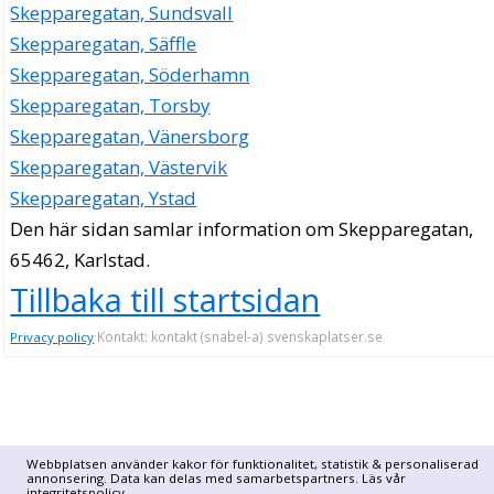
Skepparegatan, Sundsvall
Skepparegatan, Säffle
Skepparegatan, Söderhamn
Skepparegatan, Torsby
Skepparegatan, Vänersborg
Skepparegatan, Västervik
Skepparegatan, Ystad
Den här sidan samlar information om Skepparegatan,
65462, Karlstad.
Tillbaka till startsidan
Kontakt: kontakt (snabel-a) svenskaplatser.se
Privacy policy
Webbplatsen använder kakor för funktionalitet, statistik & personaliserad
annonsering. Data kan delas med samarbetspartners. Läs vår
integritetspolicy
.