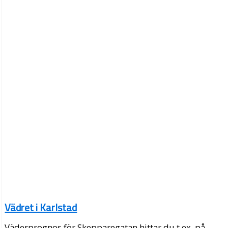
Vädret i Karlstad
Väderprognos för Skepparegatan hittar du t.ex. på