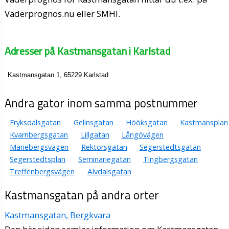
Väderprognos.nu eller SMHI.
Adresser på Kastmansgatan i Karlstad
Kastmansgatan 1, 65229 Karlstad
Andra gator inom samma postnummer
Fryksdalsgatan
Gelinsgatan
Hööksgatan
Kastmansplan
Kvarnbergsgatan
Lillgatan
Långövägen
Mariebergsvägen
Rektorsgatan
Segerstedtsgatan
Segerstedtsplan
Seminariegatan
Tingbergsgatan
Treffenbergsvägen
Älvdalsgatan
Kastmansgatan på andra orter
Kastmansgatan, Bergkvara