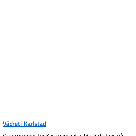
Vädret i Karlstad
Väderprognos för Kastmansgatan hittar du t.ex. på