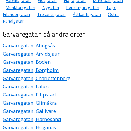
Fabriksgatan
Götgatan
Hagagatan
Mariedalsgatan
Munkforsgatan
Nygatan
Repslagaregatan
Tage
Erlandergatan
Trekantsgatan
Åttkantsgatan
Östra
Kanalgatan
Garvaregatan på andra orter
Garvaregatan, Alingsås
Garvaregatan, Arvidsjaur
Garvaregatan, Boden
Garvaregatan, Borgholm
Garvaregatan, Charlottenberg
Garvaregatan, Falun
Garvaregatan, Filipstad
Garvaregatan, Glimåkra
Garvaregatan, Gällivare
Garvaregatan, Härnösand
Garvaregatan, Höganäs