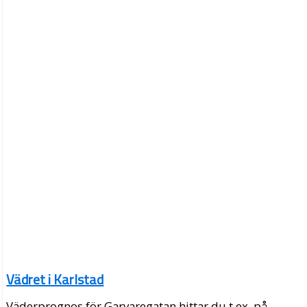
Vädret i Karlstad
Väderprognos för Garvaregatan hittar du t.ex. på