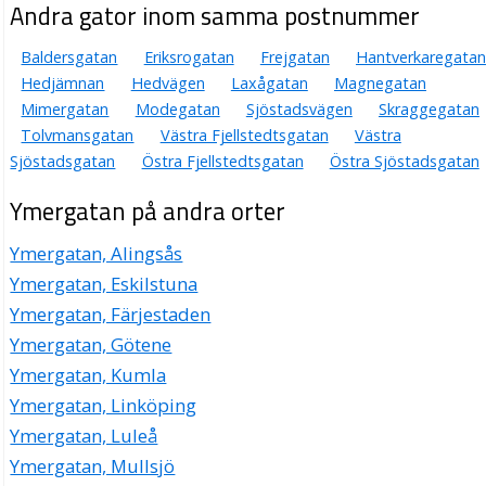
Andra gator inom samma postnummer
Baldersgatan
Eriksrogatan
Frejgatan
Hantverkaregatan
Hedjämnan
Hedvägen
Laxågatan
Magnegatan
Mimergatan
Modegatan
Sjöstadsvägen
Skraggegatan
Tolvmansgatan
Västra Fjellstedtsgatan
Västra
Sjöstadsgatan
Östra Fjellstedtsgatan
Östra Sjöstadsgatan
Ymergatan på andra orter
Ymergatan, Alingsås
Ymergatan, Eskilstuna
Ymergatan, Färjestaden
Ymergatan, Götene
Ymergatan, Kumla
Ymergatan, Linköping
Ymergatan, Luleå
Ymergatan, Mullsjö