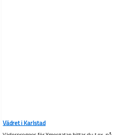
Vädret i Karlstad
Väderprognos för Ymergatan hittar du t.ex. på