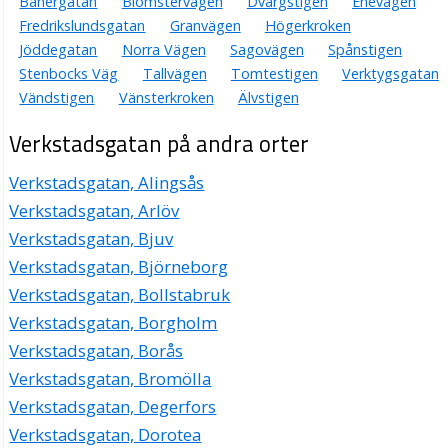
Banérgatan
Blomstervägen
Dvärgstigen
Enevägen
Fredrikslundsgatan
Granvägen
Högerkroken
Jöddegatan
Norra Vägen
Sagovägen
Spånstigen
Stenbocks Väg
Tallvägen
Tomtestigen
Verktygsgatan
Vändstigen
Vänsterkroken
Älvstigen
Verkstadsgatan på andra orter
Verkstadsgatan, Alingsås
Verkstadsgatan, Arlöv
Verkstadsgatan, Bjuv
Verkstadsgatan, Björneborg
Verkstadsgatan, Bollstabruk
Verkstadsgatan, Borgholm
Verkstadsgatan, Borås
Verkstadsgatan, Bromölla
Verkstadsgatan, Degerfors
Verkstadsgatan, Dorotea