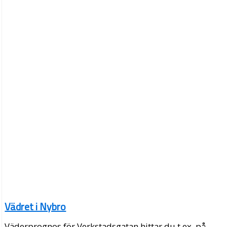
Vädret i Nybro
Väderprognos för Verkstadsgatan hittar du t.ex. på