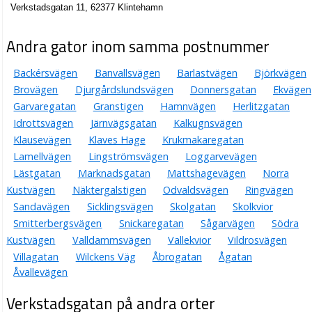
Verkstadsgatan 11, 62377 Klintehamn
Andra gator inom samma postnummer
Backérsvägen
Banvallsvägen
Barlastvägen
Björkvägen
Brovägen
Djurgårdslundsvägen
Donnersgatan
Ekvägen
Garvaregatan
Granstigen
Hamnvägen
Herlitzgatan
Idrottsvägen
Järnvägsgatan
Kalkugnsvägen
Klausevägen
Klaves Hage
Krukmakaregatan
Lamellvägen
Lingströmsvägen
Loggarvevägen
Lästgatan
Marknadsgatan
Mattshagevägen
Norra
Kustvägen
Näktergalstigen
Odvaldsvägen
Ringvägen
Sandavägen
Sicklingsvägen
Skolgatan
Skolkvior
Smitterbergsvägen
Snickaregatan
Sågarvägen
Södra
Kustvägen
Valldammsvägen
Vallekvior
Vildrosvägen
Villagatan
Wilckens Väg
Åbrogatan
Ågatan
Åvallevägen
Verkstadsgatan på andra orter